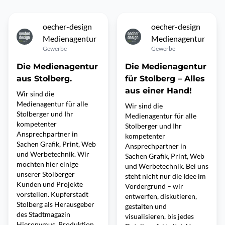
oecher-design
oecher-design
Medienagentur
Medienagentur
Gewerbe
Gewerbe
Die Medienagentur
Die Medienagentur
aus Stolberg.
für Stolberg – Alles
aus einer Hand!
Wir sind die
Medienagentur für alle
Wir sind die
Stolberger und Ihr
Medienagentur für alle
kompetenter
Stolberger und Ihr
Ansprechpartner in
kompetenter
Sachen Grafik, Print, Web
Ansprechpartner in
und Werbetechnik. Wir
Sachen Grafik, Print, Web
möchten hier einige
und Werbetechnik. Bei uns
unserer Stolberger
steht nicht nur die Idee im
Kunden und Projekte
Vordergrund – wir
vorstellen. Kupferstadt
entwerfen, diskutieren,
Stolberg als Herausgeber
gestalten und
des Stadtmagazin
visualisieren, bis jedes
Hieronymus. Produktion,