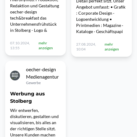
Detail perfekt sitzt. Unser
Redaktion und Gestaltung
Angebot umfasst: • Grafik
oecher-design
: Corporate Design ·
tech&breakfast das
Logoentwicklung •
Unternehmensfrühstück
Printmedien : Magazine ·
in Stolberg - Logo &
Kataloge · Geschäftspapi
07.10.2024,
mehr
27.08.2024,
mehr
13:55
anzeigen
10:04
anzeigen
oecher-design
Medienagentur
Gewerbe
Werbung aus
Stolberg
Wir entwerfen,
diskutieren, gestalten und
visualisieren, bis alles an
der richtigen Stelle sitzt.
Unsere Kunden machen