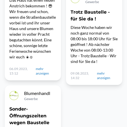
Das Haus hat einen neuen
Gewerbe
Anstrich bekommen ! 😎
Wir freuen und schon,
Trotz Baustelle -
wenn die Straßenbaustelle
für Sie da !
vorbei ist und ihr unser
Diese Woche haben wir
Haus und unsere Blumen
noch ganz normal von
wieder in voller Pracht
08:00 bis 18:00 Uhr für Sie
begutachten könnt. Eine
geöffnet ! Ab nächster
schöne, sonnige letzte
Woche von 08:00-13:00
Ferienwoche wünschen
Uhr - Trotz Baustelle - Wir
wir euch ☀️☺️
sind für Sie da !
06.09.2023,
mehr
15:12
anzeigen
09.08.2023,
mehr
14:32
anzeigen
Blumenhandl
Gewerbe
Sonder-
Öffnungszeiten
wegen Baustelle