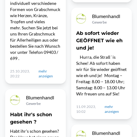
individuell verschiedene
Formen von Grabschmuck
wie Herzen, Kränze,
Blumenhandl
Tropfen und vieles
Gewerbe
mehr. Suchen Sie jetzt bei
Ab sofort wieder
uns Ihren Grabschmuck
für Allerheiligen aus oder
GEÖFFNET wie eh
bestellen Sie nach Wunsch
und je!
vor unter Telefon 09403 /
Hurra, die Straß´ is
699 .
Schee! Ab sofort haben
wir für Sie wieder geöffnet
25.10.2023,
mehr
wie eh und je! Montag –
20:22
anzeigen
Freitag: 8.00 – 18.00 Uhr;
Samstag: 8.00 – 13.00 Uhr
Wir freuen uns auf Sie!
Blumenhandl
Gewerbe
11.09.2023,
mehr
10:02
anzeigen
Habt ihr's schon
gesehen ?
Habt ihr's schon gesehen?
Blumenhandl