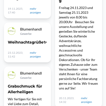
g
Freitag 24.11.2023 und
19.11.2025,
mehr
Samstag 25.11.2023
17:40
anzeigen
jeweils von 8.00 bis
20.00Uhr Besuchen Sie
unsere Ausstellung und
Blumenhandl
genießen Sie winterliche
Gewerbe
Gestecke, duftende
Adventskränze,
Weihnachtsgrüße✨️
weihnachtliche
Accessoires und
23.12.2023,
mehr
geschmackvolle
11:42
anzeigen
Dekorationen. Ob für Ihr
eigenes Zuhause oder zum
Verschenken - unser Team
Blumenhandl
steht Ihnen für eine
Gewerbe
persönliche Fachberatung
gerne zur Seite. Wir freuen
Grabschmuck für
uns auf Sie!
Allerheiligen
20.11.2023,
mehr
Wir fertigen für Sie mit
14:32
anzeigen
viel Liebe zum Detail,