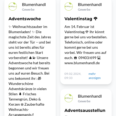
Blumenhandl
Blumenhandl
Gewerbe
Gewerbe
Adventswoche
Valentinstag 🌹
✨ Weihnachtszauber im
Am 14. Februar ist
Blumenladen! ✨ Die
Valentinstag.🌹 Ihr könnt
magischste Zeit des Jahres
gerne bei uns vorbestellen.
steht vor der Tür – und bei
Telefonisch, online oder
uns ist bereits alles für
kommt gerne bei uns
euren festlichen Start
vorbei. Wir freuen uns auf
vorbereitet! 🎄💫 Unsere
euch. ☎️ 09403/699 💻
Adventswoche hat bereits
www.blumenhandl.de
begonnen und wir freuen
uns auf euren Besuch. Bei
09.02.2024,
mehr
09:33
anzeigen
uns bekommt ihr: 🎁
Wunderschöne
Adventskränze in vielen
Stilen 🌲 Frisches
Blumenhandl
Tannengrün, Deko &
Gewerbe
Kerzen ❄️ Zauberhafte
Weihnachts-
Adventsausstellun
Arrangements f