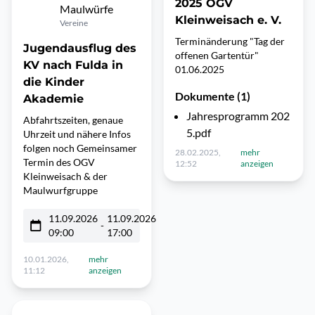
2025 OGV
Maulwürfe
Kleinweisach e. V.
Vereine
Terminänderung "Tag der
Jugendausflug des
offenen Gartentür"
KV nach Fulda in
01.06.2025
die Kinder
Dokumente (1)
Akademie
Jahresprogramm 202
Abfahrtszeiten, genaue
5.pdf
Uhrzeit und nähere Infos
folgen noch Gemeinsamer
28.02.2025,
mehr
Termin des OGV
12:52
anzeigen
Kleinweisach & der
Maulwurfgruppe
11.09.2026
11.09.2026
-
09:00
17:00
10.01.2026,
mehr
11:12
anzeigen