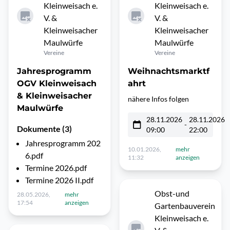
Kleinweisach e.
Kleinweisach e.
V. &
V. &
Kleinweisacher
Kleinweisacher
Maulwürfe
Maulwürfe
Vereine
Vereine
Jahresprogramm
Weihnachtsmarktf
OGV Kleinweisach
ahrt
& Kleinweisacher
nähere Infos folgen
Maulwürfe
28.11.2026
28.11.2026
-
Dokumente (3)
09:00
22:00
Jahresprogramm 202
10.01.2026,
mehr
6.pdf
11:32
anzeigen
Termine 2026.pdf
Termine 2026 II.pdf
Obst-und
28.05.2026,
mehr
17:54
anzeigen
Gartenbauverein
Kleinweisach e.