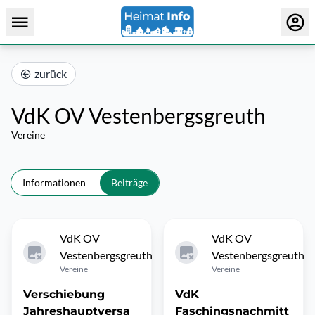
zurück
VdK OV Vestenbergsgreuth
Vereine
Informationen
Beiträge
VdK OV
VdK OV
Vestenbergsgreuth
Vestenbergsgreuth
Vereine
Vereine
Verschiebung
VdK
Jahreshauptversa
Faschingsnachmitt