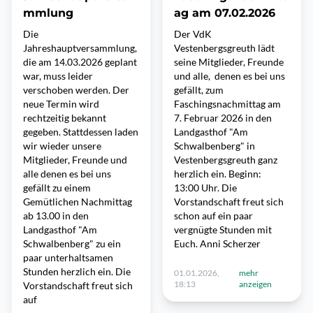
mmlung
ag am 07.02.2026
Die
Der VdK
Jahreshauptversammlung,
Vestenbergsgreuth lädt
die am 14.03.2026 geplant
seine Mitglieder, Freunde
war, muss leider
und alle, denen es bei uns
verschoben werden. Der
gefällt, zum
neue Termin wird
Faschingsnachmittag am
rechtzeitig bekannt
7. Februar 2026 in den
gegeben. Stattdessen laden
Landgasthof "Am
wir wieder unsere
Schwalbenberg" in
Mitglieder, Freunde und
Vestenbergsgreuth ganz
alle denen es bei uns
herzlich ein. Beginn:
gefällt zu einem
13:00 Uhr. Die
Gemütlichen Nachmittag
Vorstandschaft freut sich
ab 13.00 in den
schon auf ein paar
Landgasthof "Am
vergnügte Stunden mit
Schwalbenberg" zu ein
Euch. Anni Scherzer
paar unterhaltsamen
Stunden herzlich ein. Die
01.01.2026,
mehr
18:13
anzeigen
Vorstandschaft freut sich
auf