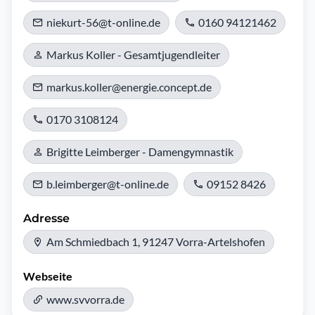
niekurt-56@t-online.de
0160 94121462
Markus Koller - Gesamtjugendleiter
markus.koller@energie.concept.de
0170 3108124
Brigitte Leimberger - Damengymnastik
b.leimberger@t-online.de
09152 8426
Adresse
Am Schmiedbach 1, 91247 Vorra-Artelshofen
Webseite
www.svvorra.de