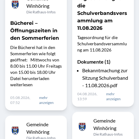
Winhöring
die
Die Rathaus-Infos
Schulverbandsvers
ammlung am
Bücherei –
11.08.2026
Öffnungszeiten in
Tagesordnung für die
den Sommerferien
Schulverbandsversammlu
Die Bücherei hat in den
ng am 11.08.2026
Sommerferien wie folgt
geöffnet: Mittwochs von
Dokumente (1)
8.00 bis 11.00 Uhr Freitags
Bekanntmachung zur
von 15.00 bis 18.00 Uhr
Sitzung Schulverband
Datei herunterladen
weiterlesen
- 11.08.2026.pdf
04.08.2026,
mehr
05.08.2026,
mehr
13:59
anzeigen
07:52
anzeigen
Gemeinde
Gemeinde
Winhöring
Winhöring
Die Rathaus-Infos
Die Rathaus-Infos