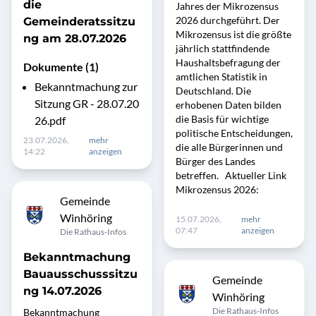
die
Jahres der Mikrozensus
2026 durchgeführt. Der
Gemeinderatssitzu
Mikrozensus ist die größte
ng am 28.07.2026
jährlich stattfindende
Haushaltsbefragung der
Dokumente (1)
amtlichen Statistik in
Bekanntmachung zur
Deutschland. Die
Sitzung GR - 28.07.20
erhobenen Daten bilden
die Basis für wichtige
26.pdf
politische Entscheidungen,
23.07.2026,
mehr
die alle Bürgerinnen und
14:22
anzeigen
Bürger des Landes
betreffen. Aktueller Link
Mikrozensus 2026:
Gemeinde
Winhöring
15.07.2026,
mehr
07:47
anzeigen
Die Rathaus-Infos
Bekanntmachung
Bauausschusssitzu
Gemeinde
ng 14.07.2026
Winhöring
Die Rathaus-Infos
Bekanntmachung