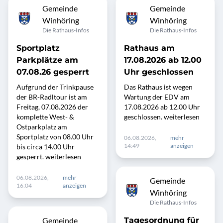
Gemeinde
Gemeinde
Winhöring
Winhöring
Die Rathaus-Infos
Die Rathaus-Infos
Sportplatz
Rathaus am
Parkplätze am
17.08.2026 ab 12.00
07.08.26 gesperrt
Uhr geschlossen
Aufgrund der Trinkpause
Das Rathaus ist wegen
der BR-Radltour ist am
Wartung der EDV am
Freitag, 07.08.2026 der
17.08.2026 ab 12.00 Uhr
komplette West- &
geschlossen. weiterlesen
Ostparkplatz am
Sportplatz von 08.00 Uhr
06.08.2026,
mehr
14:49
anzeigen
bis circa 14.00 Uhr
gesperrt. weiterlesen
06.08.2026,
mehr
Gemeinde
16:04
anzeigen
Winhöring
Die Rathaus-Infos
Gemeinde
Tagesordnung für