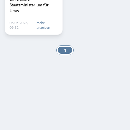
Staatsministerium für
Umw
06.05.2026,
mehr
09:32
anzeigen
1