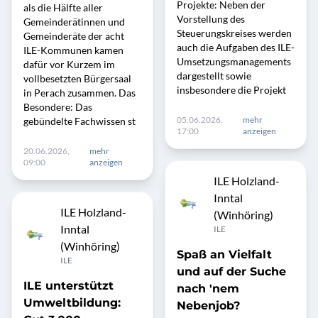
Projekte: Neben der
als die Hälfte aller
Vorstellung des
Gemeinderätinnen und
Steuerungskreises werden
Gemeinderäte der acht
auch die Aufgaben des ILE-
ILE-Kommunen kamen
Umsetzungsmanagements
dafür vor Kurzem im
dargestellt sowie
vollbesetzten Bürgersaal
insbesondere die Projekt
in Perach zusammen. Das
Besondere: Das
05.06.2026,
mehr
gebündelte Fachwissen st
17:00
anzeigen
20.06.2026,
mehr
09:00
anzeigen
ILE Holzland-
Inntal
ILE Holzland-
(Winhöring)
Inntal
ILE
(Winhöring)
Spaß an Vielfalt
ILE
und auf der Suche
ILE unterstützt
nach 'nem
Umweltbildung:
Nebenjob?