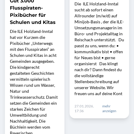
Gut 3.000
Die ILE Holzland‑Inntal
Flusspiraten-
sucht ab sofort einen
Pixibücher für
Allrounder (m/w/d) auf
Minijob‑Basis , der die ILE-
Schulen und Kitas
Umsetzungsmanagerin im
Die ILE Holzland‑Inntal
Büro- und Projektalltag in
hat vor Kurzem die
Reischach unterstützt. Du
Pixibücher „Unterwegs
passt zu uns, wenn du: •
mit den Flusspiraten“ an
kommunikativ bist • offen
Schulen und Kitas in acht
für Neues bist • gerne
Gemeinden ausgegeben.
organisierst Das klingt
Die kindgerecht
nach dir? Dann findest du
gestalteten Geschichten
die vollständige
vermitteln spielerisch
Stellenbeschreibung auf
Wissen rund um Wasser,
unserer Website. Wir
Natur und
freuen uns auf deine Kont
Trinkwasserschutz. Damit
setzen die Gemeinden ein
27.01.2026,
mehr
starkes Zeichen für
17:36
anzeigen
Umweltbildung und
Nachhaltigkeit. Die
Büchlein werden vom
Bayerischen