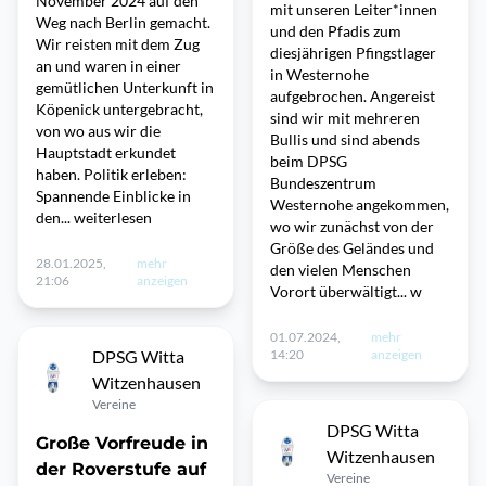
November 2024 auf den
mit unseren Leiter*innen
Weg nach Berlin gemacht.
und den Pfadis zum
Wir reisten mit dem Zug
diesjährigen Pfingstlager
an und waren in einer
in Westernohe
gemütlichen Unterkunft in
aufgebrochen. Angereist
Köpenick untergebracht,
sind wir mit mehreren
von wo aus wir die
Bullis und sind abends
Hauptstadt erkundet
beim DPSG
haben. Politik erleben:
Bundeszentrum
Spannende Einblicke in
Westernohe angekommen,
den... weiterlesen
wo wir zunächst von der
Größe des Geländes und
28.01.2025,
mehr
den vielen Menschen
21:06
anzeigen
Vorort überwältigt... w
01.07.2024,
mehr
DPSG Witta
14:20
anzeigen
Witzenhausen
Vereine
DPSG Witta
Große Vorfreude in
Witzenhausen
der Roverstufe auf
Vereine