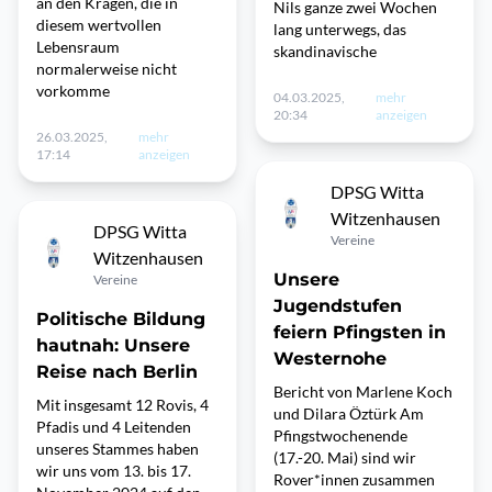
an den Kragen, die in
Nils ganze zwei Wochen
diesem wertvollen
lang unterwegs, das
Lebensraum
skandinavische
normalerweise nicht
vorkomme
04.03.2025,
mehr
20:34
anzeigen
26.03.2025,
mehr
17:14
anzeigen
DPSG Witta
Witzenhausen
DPSG Witta
Vereine
Witzenhausen
Unsere
Vereine
Jugendstufen
Politische Bildung
feiern Pfingsten in
hautnah: Unsere
Westernohe
Reise nach Berlin
Bericht von Marlene Koch
Mit insgesamt 12 Rovis, 4
und Dilara Öztürk Am
Pfadis und 4 Leitenden
Pfingstwochenende
unseres Stammes haben
(17.-20. Mai) sind wir
wir uns vom 13. bis 17.
Rover*innen zusammen