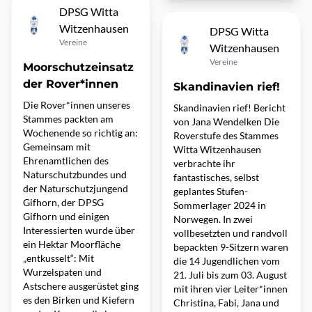
DPSG Witta
Witzenhausen
DPSG Witta
Vereine
Witzenhausen
Vereine
Moorschutzeinsatz
der Rover*innen
Skandinavien rief!
Die Rover*innen unseres
Skandinavien rief! Bericht
Stammes packten am
von Jana Wendelken Die
Wochenende so richtig an:
Roverstufe des Stammes
Gemeinsam mit
Witta Witzenhausen
Ehrenamtlichen des
verbrachte ihr
Naturschutzbundes und
fantastisches, selbst
der Naturschutzjungend
geplantes Stufen-
Gifhorn, der DPSG
Sommerlager 2024 in
Gifhorn und einigen
Norwegen. In zwei
Interessierten wurde über
vollbesetzten und randvoll
ein Hektar Moorfläche
bepackten 9-Sitzern waren
„entkusselt“: Mit
die 14 Jugendlichen vom
Wurzelspaten und
21. Juli bis zum 03. August
Astschere ausgerüstet ging
mit ihren vier Leiter*innen
es den Birken und Kiefern
Christina, Fabi, Jana und