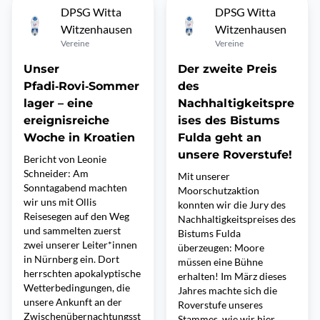
DPSG Witta
DPSG Witta
Witzenhausen
Witzenhausen
Vereine
Vereine
Unser
Der zweite Preis
Pfadi‑Rovi‑Sommer
des
lager – eine
Nachhaltigkeitspre
ereignisreiche
ises des Bistums
Woche in Kroatien
Fulda geht an
unsere Roverstufe!
Bericht von Leonie
Schneider: Am
Mit unserer
Sonntagabend machten
Moorschutzaktion
wir uns mit Ollis
konnten wir die Jury des
Reisesegen auf den Weg
Nachhaltigkeitspreises des
und sammelten zuerst
Bistums Fulda
zwei unserer Leiter*innen
überzeugen: Moore
in Nürnberg ein. Dort
müssen eine Bühne
herrschten apokalyptische
erhalten! Im März dieses
Wetterbedingungen, die
Jahres machte sich die
unsere Ankunft an der
Roverstufe unseres
Zwischenübernachtungsst
Stammes, wie wir hier