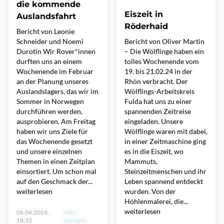
die kommende
Eiszeit in
Auslandsfahrt
Röderhaid
Bericht von Leonie
Schneider und Noemi
Bericht von Oliver Martin
Durotin Wir Rover*innen
– Die Wölflinge haben ein
durften uns an einem
tolles Wochenende vom
Wochenende im Februar
19. bis 21.02.24 in der
an der Planung unseres
Rhön verbracht. Der
Auslandslagers, das wir im
Wölflings-Arbeitskreis
Sommer in Norwegen
Fulda hat uns zu einer
durchführen werden,
spannenden Zeitreise
ausprobieren. Am Freitag
eingeladen. Unsere
haben wir uns Ziele für
Wölflinge waren mit dabei,
das Wochenende gesetzt
in einer Zeitmaschine ging
und unsere einzelnen
es in die Eiszeit, wo
Themen in einen Zeitplan
Mammuts,
einsortiert. Um schon mal
Steinzeitmenschen und ihr
auf den Geschmack der...
Leben spannend entdeckt
weiterlesen
wurden. Von der
Höhlenmalerei, die...
weiterlesen
06.04.2024,
mehr
18:35
anzeigen