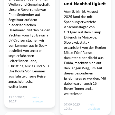
und Nachhaltigkeit
Wellen und Gemeinschaft:
Unsere Roverrunde war
Vom 8. bis 16. August
Ende September auf
2025 fand das mit
Segeltour auf dem
Spannung erwartete
niederländischen
Abschlusslager von
IJsselmeer. Mit den beiden
CrO₂ver auf dem Camp
Yachten vom Typ Bavaria
Drienok in Mošovce,
37 Cruiser stachen wir
Slowakei, statt –
von Lemmer aus in See –
organisiert von der Region
begleitet von unseren
Mitte. Fünf Busse,
segelerfahrenen
darunter einer direkt aus
Leiter*innen Jana,
Fulda, machten sich auf
Christina, Niklas und Nils.
den langen Weg, um Teil
Die Route Von Lemmer
dieses besonderen
aus führte unsere Reise
Erlebnisses zu werden. Mit
zunächst nach...
dabei waren auch 15
weiterlesen
Rover*innen und...
weiterlesen
11.10.2025,
mehr
10:27
anzeigen
07.09.2025,
mehr
10:51
anzeigen