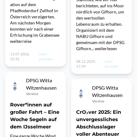
ation auf dem
berichteten, auf ins Moor
Pfadfinderdorf Zellhof in
nördlich von Gifhorn, um
Österreich verzögerten.
den wertvollen
Am nächsten Morgen
Lebensraum zu erhalten.
konnten wir nach einer
Organisiert mit dem
Erfrischung im Grabensee
NABU Gifhorn und
weiterreise
gemeinsam mit der DPSG
Gifhorn... weiterlesen
13.07.2026,
mehr
22:31
anzeigen
08.12.2025,
mehr
17:39
anzeigen
DPSG Witta
Witzenhausen
DPSG Witta
Vereine
Witzenhausen
Vereine
Rover*innen auf
großer Fahrt – Eine
CrO₂ver 2025: Ein
Woche Segeln auf
unvergessliches
dem IJsselmeer
Abschlusslager
voller Abenteuer
Eine ganze Woche Wind,