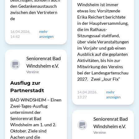
Windsheim ist immer
den Gedankenaustausch
etwas los: Vorsitzende
zwischen den Vertretern
Erika Reichert berichtete
de
in der Hauptversammlung,
die im Rathaus-
16.04.2026,
mehr
Sitzungssaal stattfand,
14:42
anzeigen
über viele Veranstaltungen
im Vorjahr und gab einen
Ausblick auf die geplanten
Seniorenrat Bad
Aktivitäten, bis hin zur
Windsheim e.V.
Mitwirkung des Vereins
Vereine
bei der Landesgartenschau
2027. Zwei „Jour Fix“
Ausflug zur
Partnerstadt
14.04.2026,
mehr
13:27
anzeigen
BAD WINDSHEIM – Einen
Zwei-Tages-Ausflug
unternimmt der
Seniorenrat Bad
Seniorenrat Bad
Windsheim am 1. und 2.
Windsheim e.V.
Oktober. Ziele sind
Vereine
Aachen und die