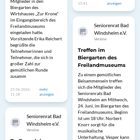
Mitglieder in den
15:41
anzeigen
Biergarten des
Wirtshauses „Zur Krone“
im Eingangsbereich des
Seniorenrat Bad
Freilandmuseums
eingeladen hatte.
Windsheim e.V.
Vorsitzende Erika Reichert
Vereine
begrüßte die
Treffen im
Teilnehmerinnen und
Teilnehmer, die sich in
Biergarten des
großer Zahl zur
Freilandmuseums
gemütlichen Runde
Zu einem gemütlichen
zusamm
Beisammensein treffen
sich die Mitglieder des
25.06.2026,
mehr
Seniorenrats Bad
11:18
anzeigen
Windsheim am Mittwoch,
24. Juni, im Biergarten des
Freilandmuseums. Beginn
Seniorenrat Bad
ist um 18 Uhr. Norbert
Windsheim e.V.
Knorr sorgt für die
Vereine
musikalische
Unterhaltung. Vesper kann