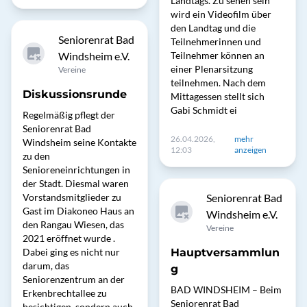
Landtags. Zu sehen sein
wird ein Videofilm über
den Landtag und die
Seniorenrat Bad
Teilnehmerinnen und
Windsheim e.V.
Teilnehmer können an
einer Plenarsitzung
Vereine
teilnehmen. Nach dem
Diskussionsrunde
Mittagessen stellt sich
Gabi Schmidt ei
Regelmäßig pflegt der
Seniorenrat Bad
26.04.2026,
mehr
Windsheim seine Kontakte
12:03
anzeigen
zu den
Senioreneinrichtungen in
der Stadt. Diesmal waren
Vorstandsmitglieder zu
Seniorenrat Bad
Gast im Diakoneo Haus an
Windsheim e.V.
den Rangau Wiesen, das
Vereine
2021 eröffnet wurde .
Dabei ging es nicht nur
Hauptversammlun
darum, das
g
Seniorenzentrum an der
BAD WINDSHEIM – Beim
Erkenbrechtallee zu
Seniorenrat Bad
besichtigen, sondern auch