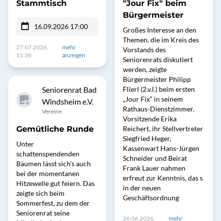
Stammtisch
"Jour Fix" beim
Bürgermeister
16.09.2026 17:00
Großes Interesse an den
Themen, die im Kreis des
27.07.2026,
mehr
Vorstands des
11:36
anzeigen
Seniorenrats diskutiert
werden, zeigte
Bürgermeister Philipp
Seniorenrat Bad
Flierl (2.v.l.) beim ersten
„Jour Fix“ in seinem
Windsheim e.V.
Rathaus-Dienstzimmer.
Vereine
Vorsitzende Erika
Gemütliche Runde
Reichert, ihr Stellvertreter
Siegfried Heger,
Unter
Kassenwart Hans-Jürgen
schattenspendenden
Schneider und Beirat
Bäumen lässt sich’s auch
Frank Lauer nahmen
bei der momentanen
erfreut zur Kenntnis, das s
Hitzewelle gut feiern. Das
in der neuen
zeigte sich beim
Geschäftsordnung
Sommerfest, zu dem der
Seniorenrat seine
26.06.2026,
mehr