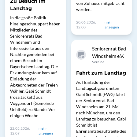
Zu Besuch im
von Zuhause mitgebracht
Landtag
werden.
In die große Politik
20.06.2026,
mehr
hineingeschnuppert haben
12:00
anzeigen
Mitglieder des
Seniorenrats Bad
Windsheim und
Interessierte aus den
Seniorenrat Bad
Nachbargemeinden bei
Windsheim e.V.
einem Besuch im
Vereine
Bayerischen Landtag. Die
Erkundungstour kam auf
Fahrt zum Landtag
Einladung der
Auf Einladung der
Abgeordneten der Freien
Landtagsabgeordneten
Wähler, Gabi Schmidt
Gabi Schmidt (FWG) fährt
(rosa Jackett) aus
der Seniorenrat Bad
Voggendorf (Gemeinde
Windsheim am 21. Mai
Uehlfeld) zu Stande. Vor
nach München, um den
einigen Woche
Landtag zu besuchen. Gabi
Schmidt ist
22.05.2026,
mehr
Ehrenamtsbeauftragte des
12:09
anzeigen