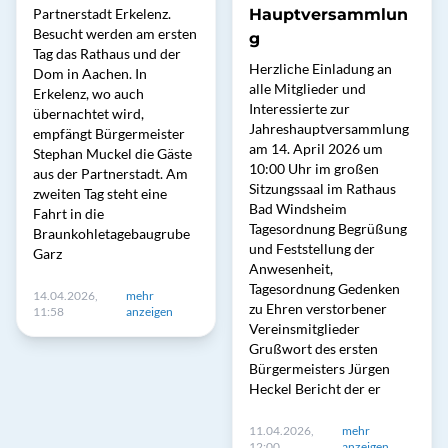
Partnerstadt Erkelenz.
Hauptversammlun
Besucht werden am ersten
g
Tag das Rathaus und der
Herzliche Einladung an
Dom in Aachen. In
alle Mitglieder und
Erkelenz, wo auch
Interessierte zur
übernachtet wird,
Jahreshauptversammlung
empfängt Bürgermeister
am 14. April 2026 um
Stephan Muckel die Gäste
10:00 Uhr im großen
aus der Partnerstadt. Am
Sitzungssaal im Rathaus
zweiten Tag steht eine
Bad Windsheim
Fahrt in die
Tagesordnung Begrüßung
Braunkohletagebaugrube
und Feststellung der
Garz
Anwesenheit,
Tagesordnung Gedenken
14.04.2026,
mehr
zu Ehren verstorbener
11:58
anzeigen
Vereinsmitglieder
Grußwort des ersten
Bürgermeisters Jürgen
Heckel Bericht der er
11.04.2026,
mehr
12:00
anzeigen