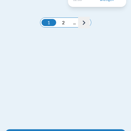
1
2
...