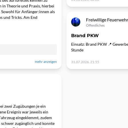
t des Surfbrettes kennen zu
h in Theorie und Praxis, hierbei
. Sowohl für Anfänger:innen als
pps und Tricks. Am End
Freiwillige Feuerwehr
Öffentliches
Brand PKW
Einsatz: Brand PKW 📍 Gewerbe
Stunde
mehr anzeigen
31.07.2026, 21:55
ei zwei Zugübungen je ein
e Ereignis war jeweils ein
 Fahrzeug eingeklemmt, zudem
s schwer zugänglich und konnte