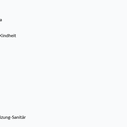
ta
Kindheit
izung-Sanitär