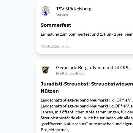
TSV Stöckelsberg
Vereine
Sommerfest
Einladung zum Sommerfest und 1. Punktspiel bei
05.08.2026, 16:21
Gemeinde Berg b. Neumarkt i.d.OPf.
Die Rathaus-Infos
Juradistl-Streuobst: Streuobstwiese
Nützen
Landschaftspflegeverband Neumarkt i. d. OPf. e.
Landschaftspflegeverband Neumarkt i.d.OPf. e.V. se
Jahren, mit öffentlichen Apfelsammlungen, für de
Streuobstbestände ein. Auch heuer laden wir alle w
„greifbarem Naturschutz“ mitzumachen und eigen
Projektpartner,