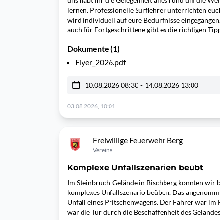
uns habt ihr die Gelegenheit alles rund um die Wel
lernen. Professionelle Surflehrer unterrichten euc
wird individuell auf eure Bedürfnisse eingegangen
auch für Fortgeschrittene gibt es die richtigen Ti
Dokumente (1)
Flyer_2026.pdf
10.08.2026 08:30
-
14.08.2026 13:00
03.08.2026, 10:01
Freiwillige Feuerwehr Berg
Vereine
Komplexe Unfallszenarien beübt
Im Steinbruch-Gelände in Bischberg konnten wir b
komplexes Unfallszenario beüben. Das angenommen
Unfall eines Pritschenwagens. Der Fahrer war im
war die Tür durch die Beschaffenheit des Gelände