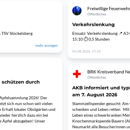
Freiwillige Feuerwehr
Öffentliches
Verkehrslenkung
m TSV Stöckelsberg
Einsatz: Verkehrslenkung 📍 A3
15:10 ⏱ 0,5 Stunden
mehr anzeigen
05.08.2026, 15:10
BRK Kreisverband Ne
Öffentliches
n schützen durch
AKB informiert und typ
am 7. August 2026
V. Apfelsammlung 2026! Der
tzt sich nun schon seit vielen
Stammzellspender gesucht: Am 
n Erhalt lokaler Obstgärten und
schenken und Leben retten Mit 
ieder herzlich dazu ein bei
Leben eines schwerkranken Mensc
e Äpfel abzugeben! Unser
Knochenmarkspende Bayern (A
Neumarkt alle Besucherinnen un