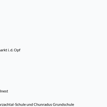
kt i. d. Opf
lnest
arzachtal-Schule und Chunradus Grundschule