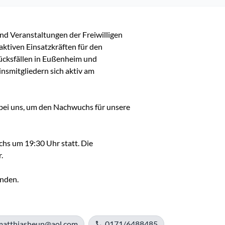
nd Veranstaltungen der Freiwilligen 
ktiven Einsatzkräften für den 
ücksfällen in Eußenheim und 
nsmitgliedern sich aktiv am 
bei uns, um den Nachwuchs für unsere 
hs um 19:30 Uhr statt. Die 


matthiasheun@aol.com
0171/6488485