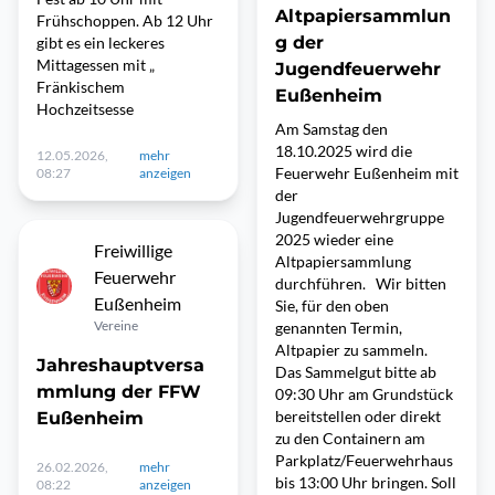
Altpapiersammlun
Frühschoppen. Ab 12 Uhr
g der
gibt es ein leckeres
Mittagessen mit „
Jugendfeuerwehr
Fränkischem
Eußenheim
Hochzeitsesse
Am Samstag den
18.10.2025 wird die
12.05.2026,
mehr
Feuerwehr Eußenheim mit
08:27
anzeigen
der
Jugendfeuerwehrgruppe
2025 wieder eine
Freiwillige
Altpapiersammlung
Feuerwehr
durchführen. Wir bitten
Eußenheim
Sie, für den oben
Vereine
genannten Termin,
Altpapier zu sammeln.
Jahreshauptversa
Das Sammelgut bitte ab
mmlung der FFW
09:30 Uhr am Grundstück
bereitstellen oder direkt
Eußenheim
zu den Containern am
Parkplatz/Feuerwehrhaus
26.02.2026,
mehr
bis 13:00 Uhr bringen. Soll
08:22
anzeigen