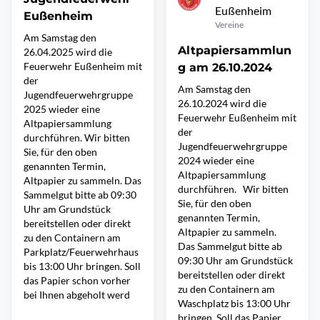
Eußenheim
Eußenheim
Vereine
Am Samstag den
Altpapiersammlun
26.04.2025 wird die
Feuerwehr Eußenheim mit
g am 26.10.2024
der
Am Samstag den
Jugendfeuerwehrgruppe
26.10.2024 wird die
2025 wieder eine
Feuerwehr Eußenheim mit
Altpapiersammlung
der
durchführen. Wir bitten
Jugendfeuerwehrgruppe
Sie, für den oben
2024 wieder eine
genannten Termin,
Altpapiersammlung
Altpapier zu sammeln. Das
durchführen. Wir bitten
Sammelgut bitte ab 09:30
Sie, für den oben
Uhr am Grundstück
genannten Termin,
bereitstellen oder direkt
Altpapier zu sammeln.
zu den Containern am
Das Sammelgut bitte ab
Parkplatz/Feuerwehrhaus
09:30 Uhr am Grundstück
bis 13:00 Uhr bringen. Soll
bereitstellen oder direkt
das Papier schon vorher
zu den Containern am
bei Ihnen abgeholt werd
Waschplatz bis 13:00 Uhr
bringen. Soll das Papier