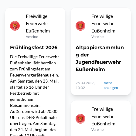
Freiwillige
Freiwillige
Feuerwehr
Feuerwehr
Eußenheim
Eußenheim
Vereine
Vereine
Frühlingsfest 2026
Altpapiersammlun
g der
Die Freiwillige Feuerwehr
Jugendfeuerwehr
Eußenheim lädt herzlich
zum Frühlingsfest am
Eußenheim
Feuerwehrgerätehaus ein.
Am Samstag, den 23. Mai ,
25.03.2026,
mehr
startet ab 16 Uhr der
10:02
anzeigen
Festbetrieb mit
gemütlichem
Beisammensein.
Freiwillige
Außerdem wird ab 20:00
Feuerwehr
Uhr das DFB-Pokalfinale
Eußenheim
übertragen. Am Sonntag,
den 24. Mai , beginnt das
Vereine
Fest ab 10 Uhr mit