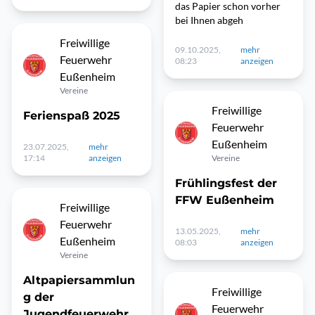
das Papier schon vorher
bei Ihnen abgeh
Freiwillige
09.10.2025,
mehr
Feuerwehr
08:23
anzeigen
Eußenheim
Vereine
Freiwillige
Ferienspaß 2025
Feuerwehr
Eußenheim
23.07.2025,
mehr
17:14
anzeigen
Vereine
Frühlingsfest der
FFW Eußenheim
Freiwillige
Feuerwehr
13.05.2025,
mehr
Eußenheim
08:03
anzeigen
Vereine
Altpapiersammlun
Freiwillige
g der
Feuerwehr
Jugendfeuerwehr