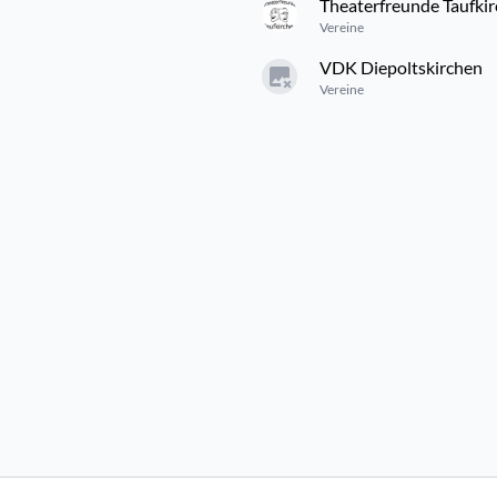
Theaterfreunde Taufki
Vereine
VDK Diepoltskirchen
Vereine