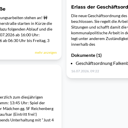
Erlass der Geschäftso
aße
Die neue Geschäftsordnung des 
rungsarbeiten stehen an! 🚧
beschlossen. Sie regelt die Arb
rstraße starten in Kürze die
Sitzungen und schafft damit die
dazu folgenden Ablauf und die
kommunalpolitische Arbeit in d
07.2026 ab 16:00 Uhr:
legt unter anderem Zuständigke
 ab 06:30 Uhr bis Freitag, 3
innerhalb des
mehr anzeigen
Dokumente (1)
Geschäftsordnung Falkenb
16.07.2026, 09:22
erzlich zum diesjährigen
ramm: 13:45 Uhr: Spiel der
er Mädchen gg. SF Reichenberg
/Isar (Eintritt frei!)
bends Unterhaltung mit "Just 4