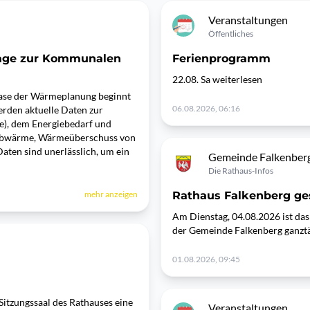
Veranstaltungen
Öffentliches
rage zur Kommunalen
Ferienprogramm
22.08. Sa weiterlesen
hase der Wärmeplanung beginnt
06.08.2026, 06:16
rden aktuelle Daten zur
e), dem Energiebedarf und
 Abwärme, Wärmeüberschuss von
ten sind unerlässlich, um ein
Gemeinde Falkenber
Die Rathaus-Infos
mehr anzeigen
Rathaus Falkenberg ge
Am Dienstag, 04.08.2026 ist da
der Gemeinde Falkenberg ganztä
01.08.2026, 09:45
Sitzungssaal des Rathauses eine
Veranstaltungen