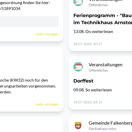
agesordnung finden Sie hier:
Öffentliches
gen/51891034
Ferienprogramm - "Bau
im Technikhaus Arnstor
13.08. Do weiterlesen
mehr anzeigen
28.07.2026, 20:17
Veranstaltungen
Öffentliches
oche (KW32) noch für den
Dorffest
kierungsarbeiten vorgenommen.
09.08. So weiterlesen
werden.
24.07.2026, 04:15
mehr anzeigen
Gemeinde Falkenber
Die Rathaus-Infos