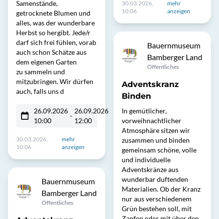
Samenstände,
30.03.2026,
mehr
10:06
anzeigen
getrocknete Blumen und
alles, was der wunderbare
Herbst so hergibt. Jede/r
darf sich frei fühlen, vorab
Bauernmuseum
auch schon Schätze aus
Bamberger Land
dem eigenen Garten
Öffentliches
zu sammeln und
mitzubringen. Wir dürfen
Adventskranz
auch, falls uns d
Binden
26.09.2026
26.09.2026
In gemütlicher,
-
10:00
12:00
vorweihnachtlicher
Atmosphäre sitzen wir
30.03.2026,
mehr
zusammen und binden
10:06
anzeigen
gemeinsam schöne, volle
und individuelle
Adventskränze aus
wunderbar duftenden
Bauernmuseum
Materialien. Ob der Kranz
Bamberger Land
nur aus verschiedenem
Öffentliches
Grün bestehen soll, mit
Zapfen oder mit über den