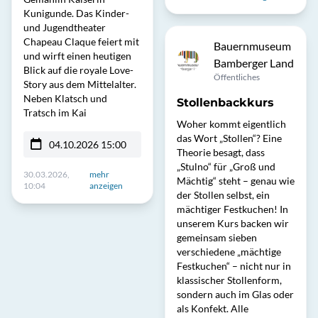
Kunigunde. Das Kinder-
und Jugendtheater
Chapeau Claque feiert mit
Bauernmuseum
und wirft einen heutigen
Bamberger Land
Blick auf die royale Love-
Öffentliches
Story aus dem Mittelalter.
Neben Klatsch und
Stollenbackkurs
Tratsch im Kai
Woher kommt eigentlich
das Wort „Stollen“? Eine
04.10.2026 15:00
Theorie besagt, dass
„Stulno“ für „Groß und
30.03.2026,
mehr
Mächtig“ steht – genau wie
10:04
anzeigen
der Stollen selbst, ein
mächtiger Festkuchen! In
unserem Kurs backen wir
gemeinsam sieben
verschiedene „mächtige
Festkuchen“ – nicht nur in
klassischer Stollenform,
sondern auch im Glas oder
als Konfekt. Alle