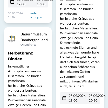
-
17:00
19:00
Atmosphäre sitzen wir
zusammen und binden
30.03.2026,
mehr
gemeinsam
10:07
anzeigen
herbstliche Kränze aus
wunderbar bunten,
herbstlichen Materialien.
Wir verwenden saisonale
Bauernmuseum
Zweige, Beeren und Grün,
Bamberger Land
Samenstände,
Öffentliches
getrocknete Blumen und
alles, was der wunderbare
Herbstkranz
Herbst so hergibt. Jede/r
Binden
darf sich frei fühlen, vorab
In gemütlicher
auch schon Schätze aus
Atmosphäre sitzen wir
dem eigenen Garten
zusammen und binden
zu sammeln und
gemeinsam
mitzubringen. Wir dürfen
herbstliche Kränze aus
auch, falls uns d
wunderbar bunten,
herbstlichen Materialien.
25.09.2026
25.09.2026
-
Wir verwenden saisonale
18:00
20:30
Zweige, Beeren und Grün,