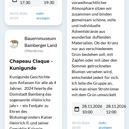
17:30
19:30
vorweihnachtlicher
Atmosphäre sitzen wir
30.03.2026,
mehr
zusammen und binden
10:05
anzeigen
gemeinsam schöne, volle
und individuelle
Adventskränze aus
wunderbar duftenden
Bauernmuseum
Materialien. Ob der Kranz
Bamberger Land
nur aus verschiedenem
Öffentliches
Grün bestehen soll, mit
Zapfen oder mit über den
Chapeau Claque -
Sommer getrockneten
Kunigunde
Blumen versehen wird,
Kunigunde Geschichte
entscheidet jede/r für sich.
zum Anfassen für alle ab 4
Ich leite die Gruppe an,
Jahren 2024 feierte die
wie man einen Strohrömer
Domstadt Bamberg das
mit dem Grün umwickelt
sogenannte »Heinrichs-
jahr« – ein Festjahr zu
28.11.2026
28.11.2026
-
Ehren des
10:00
12:00
Bistumsgründers Kaiser
Heinrich II. und seiner
30.03.2026,
mehr
10:05
anzeigen
Gemahlin Kaiserin