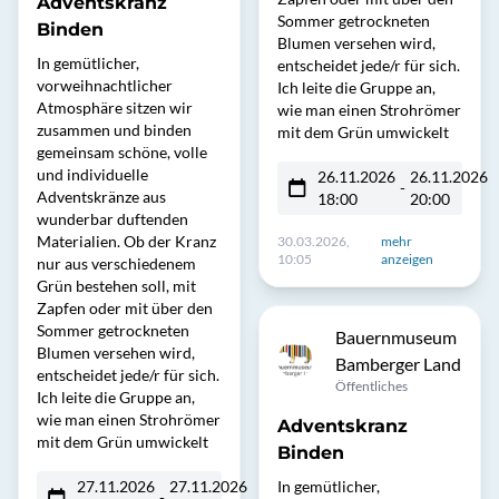
Adventskranz
Sommer getrockneten
Binden
Blumen versehen wird,
In gemütlicher,
entscheidet jede/r für sich.
vorweihnachtlicher
Ich leite die Gruppe an,
Atmosphäre sitzen wir
wie man einen Strohrömer
zusammen und binden
mit dem Grün umwickelt
gemeinsam schöne, volle
und individuelle
26.11.2026
26.11.2026
-
Adventskränze aus
18:00
20:00
wunderbar duftenden
Materialien. Ob der Kranz
30.03.2026,
mehr
10:05
anzeigen
nur aus verschiedenem
Grün bestehen soll, mit
Zapfen oder mit über den
Sommer getrockneten
Bauernmuseum
Blumen versehen wird,
Bamberger Land
entscheidet jede/r für sich.
Öffentliches
Ich leite die Gruppe an,
wie man einen Strohrömer
Adventskranz
mit dem Grün umwickelt
Binden
27.11.2026
27.11.2026
In gemütlicher,
-