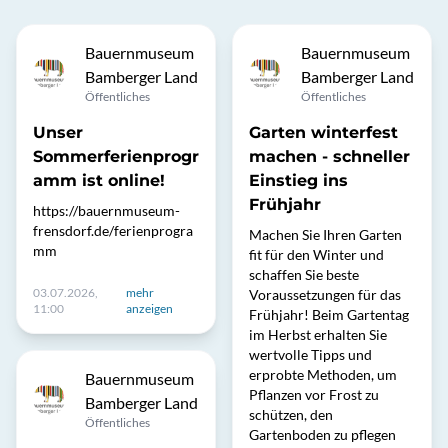
Bauernmuseum
Bauernmuseum
Bamberger Land
Bamberger Land
Öffentliches
Öffentliches
Unser
Garten winterfest
Sommerferienprogr
machen - schneller
amm ist online!
Einstieg ins
Frühjahr
https://bauernmuseum-
frensdorf.de/ferienprogra
Machen Sie Ihren Garten
mm
fit für den Winter und
schaffen Sie beste
03.07.2026,
mehr
Voraussetzungen für das
11:00
anzeigen
Frühjahr! Beim Gartentag
im Herbst erhalten Sie
wertvolle Tipps und
erprobte Methoden, um
Bauernmuseum
Pflanzen vor Frost zu
Bamberger Land
schützen, den
Öffentliches
Gartenboden zu pflegen