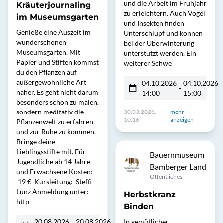
und die Arbeit im Frühjahr
Kräuterjournaling
zu erleichtern. Auch Vögel
im Museumsgarten
und Insekten finden
Genieße eine Auszeit im
Unterschlupf und können
wunderschönen
bei der Überwinterung
Museumsgarten. Mit
unterstützt werden. Ein
Papier und Stiften kommst
weiterer Schwe
du den Pflanzen auf
außergewöhnliche Art
04.10.2026
04.10.2026
-
näher. Es geht nicht darum
14:00
15:00
besonders schön zu malen,
sondern meditativ die
30.03.2026,
mehr
10:16
anzeigen
Pflanzenwelt zu erfahren
und zur Ruhe zu kommen.
Bringe deine
Lieblingsstifte mit. Für
Bauernmuseum
Jugendliche ab 14 Jahre
Bamberger Land
und Erwachsene Kosten:
Öffentliches
19 € Kursleitung: Steffi
Lunz Anmeldung unter:
Herbstkranz
http
Binden
20.08.2026
20.08.2026
In gemütlicher