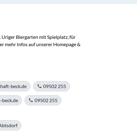
Uriger Biergarten mit Spielplatz, für 
er mehr Infos auf unserer Homepage & 
haft-beck.de
09502 255
t-beck.de
09502 255
Abtsdorf