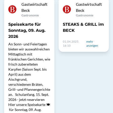
Gastwirtschaft
Gastwirtschaft
Beck
Beck
Gastronomie
Gastronomie
Speisekarte für
STEAKS & GRILL im
Sonntag, 09. Aug.
BECK
2026
01.04.2025,
mehr
An Sonn- und Feiertagen
16:10
anzeigen
bieten wir auswahlreichen
Mittagtisch mit
fränkischen Gerichten, wie
frisch zubereiteten
Karpfen (Saison Sept. bis
April) aus dem
Aischgrund,
verschiedenen Bräten,
Grill- und Pfannengerichte
an. Schulanfang, 15. Sept.
2026 - jetzt reservieren
Hier unsere Speisekarte 🍽
️ für Sonntag, 09. Aug.