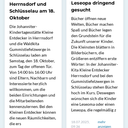
Leseopa dringend
Herrnsdorf und
gesucht
Schlüsselau am 18.
Oktober
Bücher öffnen neue
Welten, Bücher machen
Die Johanniter-
Spaß und Bücher legen
Kindertagesstätte Kleine
den Grundstein für die
Entdecker in Herrnsdorf
Zukunft unserer Kinder.
und die Waldkita
Die Kleinsten blättern in
Gummistiefelzwerge in
Bilderbüchern, die
Schlüsselau laden am
Größeren entziffern erste
Samstag, den 18. Oktober,
Wörter: In der Johanniter-
zum Tag der offenen Tür.
Kita Kleine Entdecker
Von 14:00 bis 16:00 Uhr
Herrnsdorf und bei den
sind Eltern, Nachbarn und
Gummistiefelzwergen in
Interessierte herzlich
Schlüsselau stehen Bücher
willkommen, um die
hoch im Kurs. Deswegen
beiden Einrichtungen und
wünschen sich die Kinder
die Mitarbeitenden
eine Leseoma oder einen
kennenzulernen. Bei den
Leseopa, die regelmäßig z
Kleinen Entdecker können
die neuen Räumlichkeiten,
18.07.2025,
mehr
die ers
09:36
anzeigen