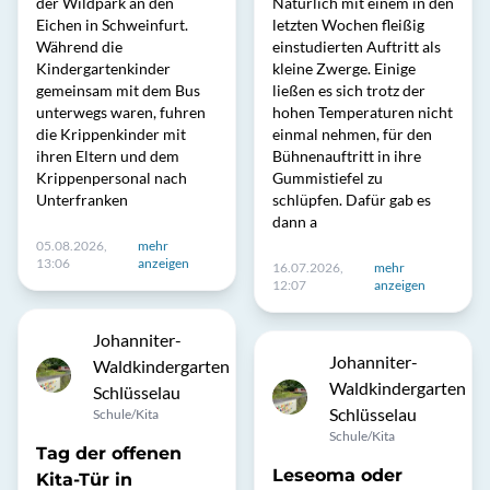
der Wildpark an den
Natürlich mit einem in den
Eichen in Schweinfurt.
letzten Wochen fleißig
Während die
einstudierten Auftritt als
Kindergartenkinder
kleine Zwerge. Einige
gemeinsam mit dem Bus
ließen es sich trotz der
unterwegs waren, fuhren
hohen Temperaturen nicht
die Krippenkinder mit
einmal nehmen, für den
ihren Eltern und dem
Bühnenauftritt in ihre
Krippenpersonal nach
Gummistiefel zu
Unterfranken
schlüpfen. Dafür gab es
dann a
05.08.2026,
mehr
13:06
anzeigen
16.07.2026,
mehr
12:07
anzeigen
Johanniter-
Johanniter-
Waldkindergarten
Waldkindergarten
Schlüsselau
Schlüsselau
Schule/Kita
Schule/Kita
Tag der offenen
Leseoma oder
Kita-Tür in