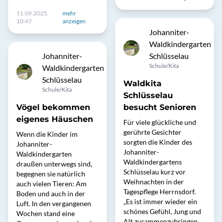
11.09.2025,
mehr
10:47
anzeigen
Johanniter-
Waldkindergarten
Johanniter-
Schlüsselau
Schule/Kita
Waldkindergarten
Schlüsselau
Waldkita
Schule/Kita
Schlüsselau
Vögel bekommen
besucht Senioren
eigenes Häuschen
Für viele glückliche und
gerührte Gesichter
Wenn die Kinder im
sorgten die Kinder des
Johanniter-
Johanniter-
Waldkindergarten
Waldkindergartens
draußen unterwegs sind,
Schlüsselau kurz vor
begegnen sie natürlich
Weihnachten in der
auch vielen Tieren: Am
Tagespflege Herrnsdorf.
Boden und auch in der
„Es ist immer wieder ein
Luft. In den vergangenen
schönes Gefühl, Jung und
Wochen stand eine
Alt zusammenzubringen