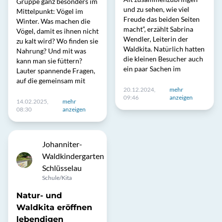
Gruppe ganz besonders im
und zu sehen, wie viel
Mittelpunkt: Vögel im
Freude das beiden Seiten
Winter. Was machen die
macht“, erzählt Sabrina
Vögel, damit es ihnen nicht
Wendler, Leiterin der
zu kalt wird? Wo finden sie
Waldkita. Natürlich hatten
Nahrung? Und mit was
die kleinen Besucher auch
kann man sie füttern?
ein paar Sachen im
Lauter spannende Fragen,
auf die gemeinsam mit
20.12.2024,
mehr
09:46
anzeigen
14.02.2025,
mehr
08:30
anzeigen
Johanniter-
Waldkindergarten
Schlüsselau
Schule/Kita
Natur- und
Waldkita eröffnen
lebendigen