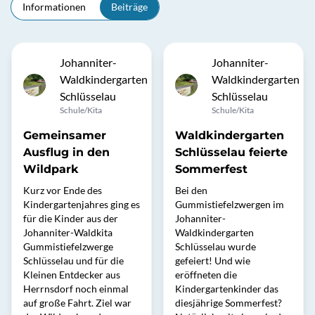
Informationen
Beiträge
Johanniter-
Johanniter-
Waldkindergarten
Waldkindergarten
Schlüsselau
Schlüsselau
Schule/Kita
Schule/Kita
Gemeinsamer
Waldkindergarten
Ausflug in den
Schlüsselau feierte
Wildpark
Sommerfest
Kurz vor Ende des
Bei den
Kindergartenjahres ging es
Gummistiefelzwergen im
für die Kinder aus der
Johanniter-
Johanniter-Waldkita
Waldkindergarten
Gummistiefelzwerge
Schlüsselau wurde
Schlüsselau und für die
gefeiert! Und wie
Kleinen Entdecker aus
eröffneten die
Herrnsdorf noch einmal
Kindergartenkinder das
auf große Fahrt. Ziel war
diesjährige Sommerfest?