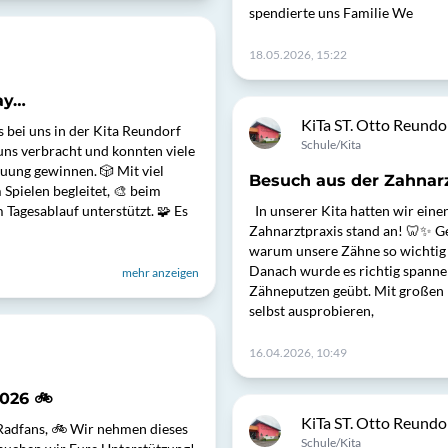
spendierte uns Familie We
18.05.2026, 15:22
ay…
KiTa ST. Otto Reundo
s bei uns in der Kita Reundorf
Schule/Kita
uns verbracht und konnten viele
uung gewinnen. 🎲 Mit viel
Besuch aus der Zahnar
Spielen begleitet, 🎨 beim
 Tagesablauf unterstützt. 🧩 Es
In unserer Kita hatten wir ein
Zahnarztpraxis stand an! 🦷✨ G
warum unsere Zähne so wichtig 
Danach wurde es richtig spannen
mehr anzeigen
Zähneputzen geübt. Mit großen
selbst ausprobieren,
16.04.2026, 10:49
2026 🚲
KiTa ST. Otto Reundo
 Radfans, 🚲 Wir nehmen dieses
Schule/Kita