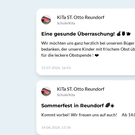
KiTa ST. Otto Reundorf
Schule/Kita
Eine gesunde Überraschung! 🍎🍍🫐
Wir möchten uns ganz herzlich bei unserem Büger
bedanken, der unsere Kinder mit frischem Obst üb
für die leckere Obstspende ! ❤️
15.07.2026, 16:41
KiTa ST. Otto Reundorf
Schule/Kita
Sommerfest in Reundorf 🌈☀️
Kommt vorbei! Wir freuen uns auf euch! Ab 14.00
14.06.2026, 13:36