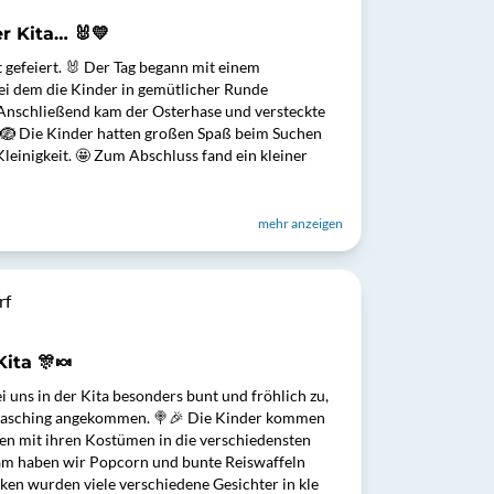
r Kita… 🐰💛
 gefeiert. 🐰 Der Tag begann mit einem
i dem die Kinder in gemütlicher Runde
nschließend kam der Osterhase und versteckte
🐰🪺 Die Kinder hatten großen Spaß beim Suchen
Kleinigkeit. 🤩 Zum Abschluss fand ein kleiner
mehr anzeigen
rf
ita 🎊🍬
i uns in der Kita besonders bunt und fröhlich zu,
r Fasching angekommen. 🍭🎉 Die Kinder kommen
fen mit ihren Kostümen in die verschiedensten
einsam haben wir Popcorn und bunte Reiswaffeln
en wurden viele verschiedene Gesichter in kle