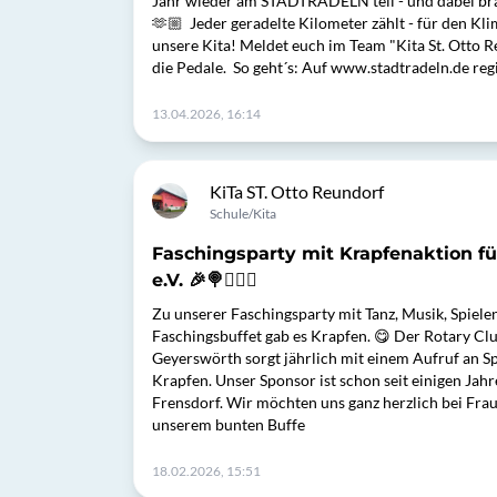
Jahr wieder am STADTRADELN teil - und dabei br
🫶🏼 Jeder geradelte Kilometer zählt - für den Kl
unsere Kita! Meldet euch im Team "Kita St. Otto Re
die Pedale. So geht´s: Auf www.stadtradeln.de regi
13.04.2026, 16:14
KiTa ST. Otto Reundorf
Schule/Kita
Faschingsparty mit Krapfenaktion fü
e.V. 🎉🍭🤹🏼‍♂️
Zu unserer Faschingsparty mit Tanz, Musik, Spiel
Faschingsbuffet gab es Krapfen. 😋 Der Rotary Cl
Geyerswörth sorgt jährlich mit einem Aufruf an S
Krapfen. Unser Sponsor ist schon seit einigen Jahr
Frensdorf. Wir möchten uns ganz herzlich bei Fr
unserem bunten Buffe
18.02.2026, 15:51