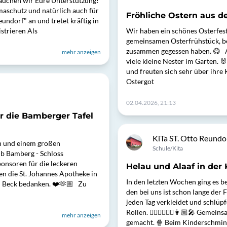
auchen wir Eure Unterstützung!
imaschutz und natürlich auch für
Fröhliche Ostern aus de
undorf" an und tretet kräftig in
strieren Als
Wir haben ein schönes Osterfest
gemeinsamen Osterfrühstück, be
zusammen gegessen haben. 😋 A
mehr anzeigen
viele kleine Nester im Garten. 
und freuten sich sehr über ihre 
Ostergot
02.04.2026, 21:13
r die Bamberger Tafel
KiTa ST. Otto Reundo
en und einem großen
Schule/Kita
ub Bamberg - Schloss
ponsoren für die leckeren
Helau und Alaaf in der K
en die St. Johannes Apotheke in
In den letzten Wochen ging es be
au Beck bedanken. ❤️🫶🏼 Zu
den bei uns ist schon lange de
jeden Tag verkleidet und schlüp
Rollen. 👷🏼‍♀️🦸🏼‍♂️👩🏼‍🎤 Gem
mehr anzeigen
gemacht. 🍿 Beim Kinderschmink