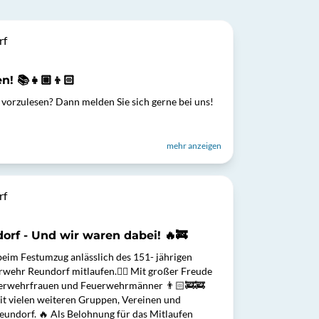
rf
n! 📚👧🏼👦🏻
vorzulesen? Dann melden Sie sich gerne bei uns!
mehr anzeigen
rf
orf - Und wir waren dabei! 🔥🚒
beim Festumzug anlässlich des 151- jährigen
rwehr Reundorf mitlaufen.❤️‍🔥 Mit großer Freude
euerwehrfrauen und Feuerwehrmänner 👨🏻‍🚒🚒
t vielen weiteren Gruppen, Vereinen und
undorf. 🔥 Als Belohnung für das Mitlaufen