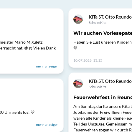
KiTa ST. Otto Reundo
Schule/Kita
Wir suchen Vorlesepate
meister Mario Miguletz
Haben Sie Lust unseren Kindern 
errascht hat. 🍇🍌 Vielen Dank
💛
10.07.2026, 13:15
mehr anzeigen
KiTa ST. Otto Reundo
Schule/Kita
Feuerwehrfest in Reund
Am Sonntag durfte unsere Kita 
 Uhr gehts los! 💛
Jubiläums der Freiwilligen Feue
waren alle Kinder als kleine F
Teil des Umzuges. Gemeinsam mi
mehr anzeigen
Feuerwehren zogen wir durch Re