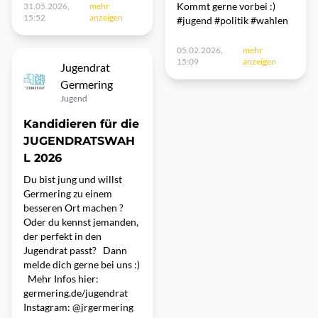
Kommt gerne vorbei :)
31.05.2026,
mehr
15:52
anzeigen
#jugend #politik #wahlen
05.02.2026,
mehr
15:09
anzeigen
Jugendrat
Germering
Jugend
Kandidieren für die
JUGENDRATSWAH
L 2026
Du bist jung und willst
Germering zu einem
besseren Ort machen ?
Oder du kennst jemanden,
der perfekt in den
Jugendrat passt? Dann
melde dich gerne bei uns :)
Mehr Infos hier:
germering.de/jugendrat
Instagram: @jrgermering