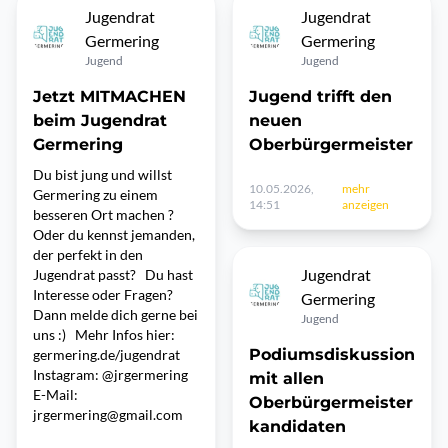
Jugendrat
Jugendrat
Germering
Germering
Jugend
Jugend
Jetzt MITMACHEN
Jugend trifft den
beim Jugendrat
neuen
Germering
Oberbürgermeister
Du bist jung und willst
10.05.2026,
mehr
Germering zu einem
14:51
anzeigen
besseren Ort machen ?
Oder du kennst jemanden,
der perfekt in den
Jugendrat
Jugendrat passt? Du hast
Interesse oder Fragen?
Germering
Dann melde dich gerne bei
Jugend
uns :) Mehr Infos hier:
Podiumsdiskussion
germering.de/jugendrat
Instagram: @jrgermering
mit allen
E-Mail:
Oberbürgermeister
jrgermering@gmail.com
kandidaten