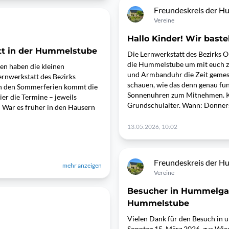
Freundeskreis der H
Vereine
Hallo Kinder! Wir bast
tt in der Hummelstube
Die Lernwerkstatt des Bezirks O
die Hummelstube um mit euch z
en haben die kleinen
und Armbanduhr die Zeit gemes
rnwerkstatt des Bezirks
schauen, wie das denn genau fu
in den Sommerferien kommt die
Sonnenuhren zum Mitnehmen. Ko
r die Termine – jeweils
Grundschulalter. Wann: Donners
 War es früher in den Häusern
13.05.2026, 10:02
Freundeskreis der H
mehr anzeigen
Vereine
Besucher in Hummelga
Hummelstube
Vielen Dank für den Besuch in
Sonntag 15. März 2026, zur Wi