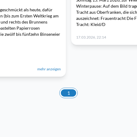
Winterpause: Auf dem Bild tra
geschmückt als heute, dafür
Tracht aus Oberfranken, die sich
rn (bis zum Ersten Weltkrieg am
auszeichnet: Frauentracht Die F
 und rechts des Brunnens
Tracht: Kleid/D
bastelten Papierrosen
ie zwölf bis fünfzehn Binseneier
17.03.2026, 22:14
mehr anzeigen
1