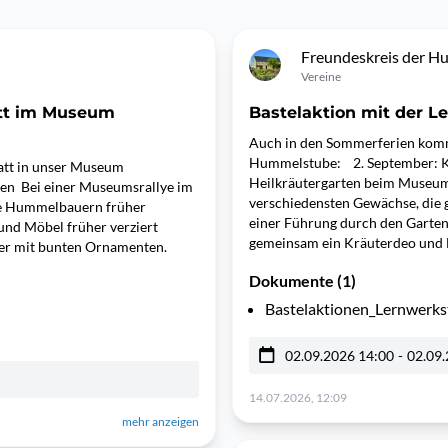
Freundeskreis der H
Vereine
att im Museum
Bastelaktion mit der 
Auch in den Sommerferien komm
Hummelstube: 2. September: K
att in unser Museum
Heilkräutergarten beim Museum 
ten Bei einer Museumsrallye im
verschiedensten Gewächse, die 
ie Hummelbauern früher
einer Führung durch den Garten 
nd Möbel früher verziert
gemeinsam ein Kräuterdeo und
nder mit bunten Ornamenten.
Dokumente (1)
Bastelaktionen_Lernwerkst
02.09.2026 14:00
-
02.09.
14.07.2026, 12:09
mehr anzeigen