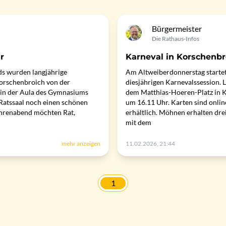
Bürgermeister
Die Rathaus-Infos
r
Karneval in Korschenbr
s wurden langjährige
Am Altweiberdonnerstag starte
Korschenbroich von der
diesjährigen Karnevalssession. L
in der Aula des Gymnasiums
dem Matthias-Hoeren-Platz in K
 Ratssaal noch einen schönen
um 16.11 Uhr. Karten sind onlin
Ehrenabend möchten Rat,
erhältlich. Möhnen erhalten dre
mit dem
mehr anzeigen
11.02.2026, 21:44
1