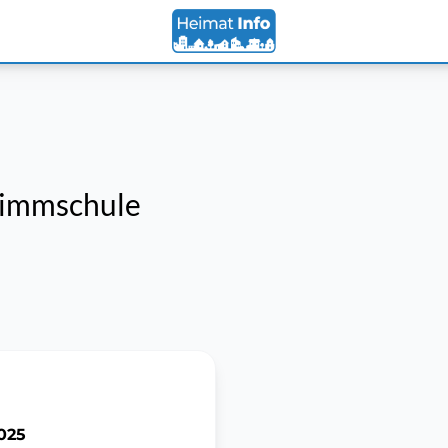
wimmschule
025