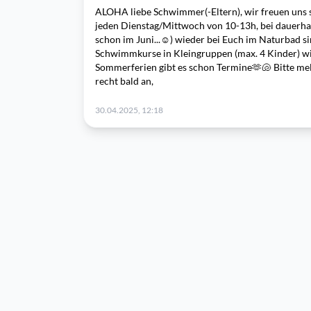
ALOHA liebe Schwimmer(-Eltern), wir freuen uns 
jeden Dienstag/Mittwoch von 10-13h, bei dauerha
schon im Juni...☺️) wieder bei Euch im Naturbad s
Schwimmkurse in Kleingruppen (max. 4 Kinder) wi
Sommerferien gibt es schon Termine🫶🐚 Bitte mel
recht bald an,
30.04.2025, 12:18