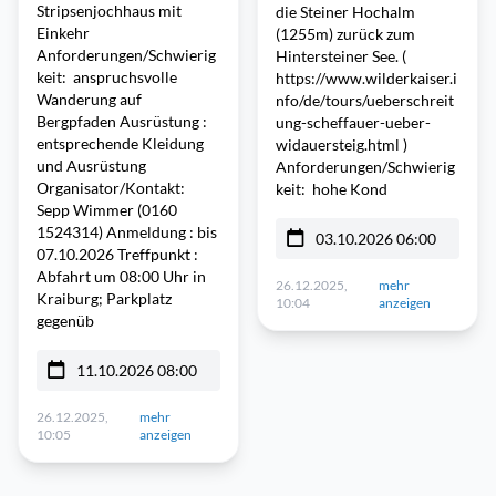
Stripsenjochhaus mit
die Steiner Hochalm
Einkehr
(1255m) zurück zum
Anforderungen/Schwierig
Hintersteiner See. (
keit: anspruchsvolle
https://www.wilderkaiser.i
Wanderung auf
nfo/de/tours/ueberschreit
Bergpfaden Ausrüstung :
ung-scheffauer-ueber-
entsprechende Kleidung
widauersteig.html )
und Ausrüstung
Anforderungen/Schwierig
Organisator/Kontakt:
keit: hohe Kond
Sepp Wimmer (0160
1524314) Anmeldung : bis
03.10.2026 06:00
07.10.2026 Treffpunkt :
Abfahrt um 08:00 Uhr in
26.12.2025,
mehr
Kraiburg; Parkplatz
10:04
anzeigen
gegenüb
11.10.2026 08:00
26.12.2025,
mehr
10:05
anzeigen