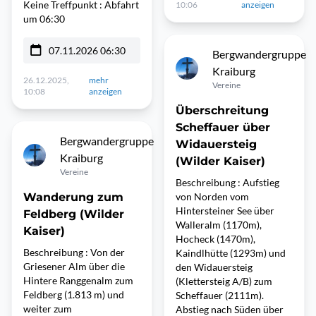
Keine Treffpunkt : Abfahrt
10:06
anzeigen
um 06:30
07.11.2026 06:30
Bergwandergruppe
Kraiburg
26.12.2025,
mehr
Vereine
10:08
anzeigen
Überschreitung
Scheffauer über
Bergwandergruppe
Widauersteig
Kraiburg
(Wilder Kaiser)
Vereine
Beschreibung : Aufstieg
Wanderung zum
von Norden vom
Hintersteiner See über
Feldberg (Wilder
Walleralm (1170m),
Kaiser)
Hocheck (1470m),
Beschreibung : Von der
Kaindlhütte (1293m) und
Griesener Alm über die
den Widauersteig
Hintere Ranggenalm zum
(Klettersteig A/B) zum
Feldberg (1.813 m) und
Scheffauer (2111m).
weiter zum
Abstieg nach Süden über