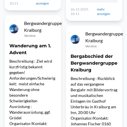
10:11
anzeigen
26.12.2025,
mehr
10:11
anzeigen
Bergwandergruppe
Kraiburg
Bergwandergruppe
Vereine
Kraiburg
Wanderung am 1.
Vereine
Advent
Bergabschied der
Beschreibung : Ziel wird
Bergwandergruppe
kurzfristig bekannt
Kraiburg
gegeben!
Anforderungen/Schwierig
Beschreibung : Rückblick
keit: meist einfache
auf das vergangene
Wanderung ohne
Bergjahr mit Bildervortrag
besondere
und musikalischen
Schwierigkeiten
Einlagen im Gasthof
Ausrüstung :
Unterbräu in Kraiburg am
Wanderausrüstung, ggf.
Inn, 20:00 Uhr
Grödel
Organisator/Kontakt:
Organisator/Kontakt:
Johannes Fischer 0160