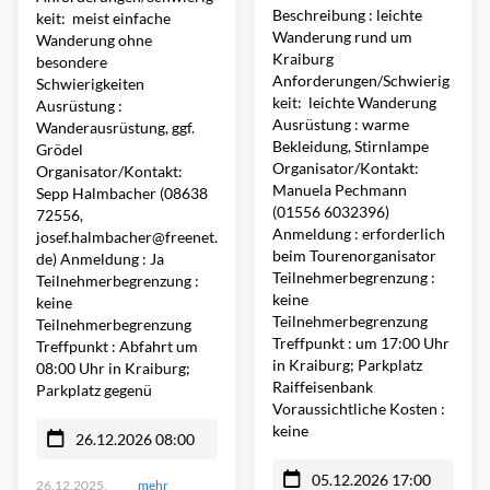
Beschreibung : leichte
keit: meist einfache
Wanderung rund um
Wanderung ohne
Kraiburg
besondere
Anforderungen/Schwierig
Schwierigkeiten
keit: leichte Wanderung
Ausrüstung :
Ausrüstung : warme
Wanderausrüstung, ggf.
Bekleidung, Stirnlampe
Grödel
Organisator/Kontakt:
Organisator/Kontakt:
Manuela Pechmann
Sepp Halmbacher (08638
(01556 6032396)
72556,
Anmeldung : erforderlich
josef.halmbacher@freenet.
beim Tourenorganisator
de) Anmeldung : Ja
Teilnehmerbegrenzung :
Teilnehmerbegrenzung :
keine
keine
Teilnehmerbegrenzung
Teilnehmerbegrenzung
Treffpunkt : um 17:00 Uhr
Treffpunkt : Abfahrt um
in Kraiburg; Parkplatz
08:00 Uhr in Kraiburg;
Raiffeisenbank
Parkplatz gegenü
Voraussichtliche Kosten :
keine
26.12.2026 08:00
05.12.2026 17:00
26.12.2025,
mehr