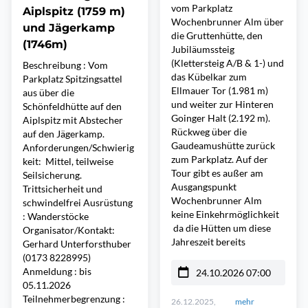
vom Parkplatz
Aiplspitz (1759 m)
Wochenbrunner Alm über
und Jägerkamp
die Gruttenhütte, den
(1746m)
Jubiläumssteig
(Klettersteig A/B & 1-) und
Beschreibung : Vom
das Kübelkar zum
Parkplatz Spitzingsattel
Ellmauer Tor (1.981 m)
aus über die
und weiter zur Hinteren
Schönfeldhütte auf den
Goinger Halt (2.192 m).
Aiplspitz mit Abstecher
Rückweg über die
auf den Jägerkamp.
Gaudeamushütte zurück
Anforderungen/Schwierig
zum Parkplatz. Auf der
keit: Mittel, teilweise
Tour gibt es außer am
Seilsicherung.
Ausgangspunkt
Trittsicherheit und
Wochenbrunner Alm
schwindelfrei Ausrüstung
keine Einkehrmöglichkeit
: Wanderstöcke
da die Hütten um diese
Organisator/Kontakt:
Jahreszeit bereits
Gerhard Unterforsthuber
(0173 8228995)
Anmeldung : bis
24.10.2026 07:00
05.11.2026
Teilnehmerbegrenzung :
26.12.2025,
mehr