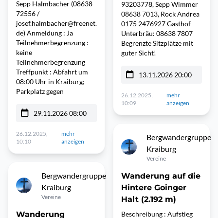
Sepp Halmbacher (08638
93203778, Sepp Wimmer
72556 /
08638 7013, Rock Andrea
josef.halmbacher@freenet.
0175 2476927 Gasthof
de) Anmeldung : Ja
Unterbräu: 08638 7807
Teilnehmerbegrenzung :
Begrenzte Sitzplätze mit
keine
guter Sicht!
Teilnehmerbegrenzung
Treffpunkt : Abfahrt um
13.11.2026 20:00
08:00 Uhr in Kraiburg;
Parkplatz gegen
26.12.2025,
mehr
10:09
anzeigen
29.11.2026 08:00
26.12.2025,
mehr
Bergwandergruppe
10:10
anzeigen
Kraiburg
Vereine
Bergwandergruppe
Wanderung auf die
Kraiburg
Hintere Goinger
Vereine
Halt (2.192 m)
Wanderung
Beschreibung : Aufstieg