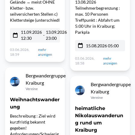
Gelände → meist OHNE
13.08.2026
Kletter- bzw.
Teilnehmerbegrenzung :
seilversicherten Stellen c)
max. 10 Personen
Klettersteige (unterschiedl
Treffpunkt : Abfahrt um
5:00 Uhr in Kraiburg;
11.09.2026
13.09.2026
Parkpla
-
12:30
23:00
15.08.2026 05:00
03.06.2026,
mehr
18:59
anzeigen
03.06.2026,
mehr
18:58
anzeigen
Bergwandergruppe
Kraiburg
Bergwandergruppe
Vereine
Kraiburg
Vereine
Weihnachtswander
ung
heimatliche
Nikolauswanderun
Beschreibung : Ziel wird
kurzfristig bekannt
g rund um
gegeben!
Kraiburg
Anforderungen/Schwierig