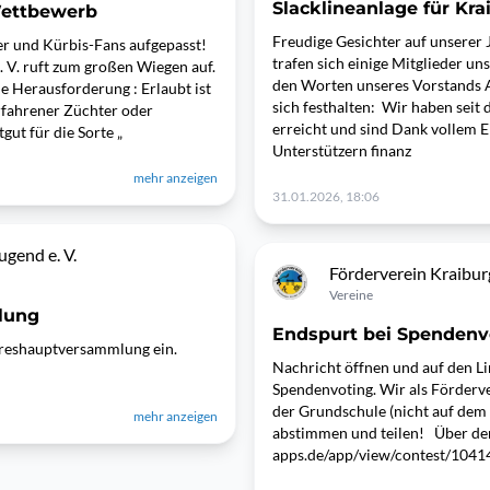
Slacklineanlage für Kra
Wettbewerb
Freudige Gesichter auf unserer
r und Kürbis-Fans aufgepasst!
trafen sich einige Mitglieder u
 V. ruft zum großen Wiegen auf.
den Worten unseres Vorstands A
 Herausforderung : Erlaubt ist
sich festhalten: Wir haben seit
erfahrener Züchter oder
erreicht und sind Dank vollem 
ut für die Sorte „
Unterstützern finanz
mehr anzeigen
31.01.2026, 18:06
gend e. V.
Förderverein Kraiburg
Vereine
lung
Endspurt bei Spendenvo
ahreshauptversammlung ein.
Nachricht öffnen und auf den Li
Spendenvoting. Wir als Förderve
der Grundschule (nicht auf dem 
mehr anzeigen
abstimmen und teilen! Über den
apps.de/app/view/contest/104