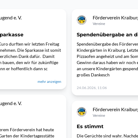
gend e. V.
Förderverein Kraiburg
Vereine
Sparkasse
Spendenübergabe an di
uro durften wir letzten Freitag
Spendenübergabe des Fördervere
 nehmen. Die Sparkasse ist somit
Kindergärten in Kraiburg. Letzt
 herzlichen Dank dafür. Damit
Pizzaofen angeheizt und am Som
 bauen, den wir für zukünftige
Gewinn daraus haben wir noch e
nn er hoffentlich dann sc
an unsere Kindergärten gespende
großes Dankesch
mehr anzeigen
24.06.2026, 11:06
gend e. V.
Förderverein Kraiburg
Vereine
Es stimmt
serem Förderverein hat heute
arten der Kindertagesstätte
Die Gerüchte sind wahr. Nachdem