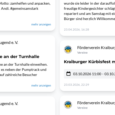
Motto: zamhelfen und anpacken,
wurde sie leider in der darauffo
n Andi. #gemeinsamstark
freudige Kindergesichter schläg
repariert und am Samstag mit e
Bürger sind herzlich Willkomm
mehr anzeigen
23.04.2026, 16:28
gend e. V.
Förderverein Kraiburg
Vereine
e an der Turnhalle
Kraiburger Kürbisfest
ine an der Turnhalle einweihen.
ibt es neben der Pumptrack und
03.10.2026 11:00
-
03.10.
auf zahlreiche Besucher
23.03.2026, 22:29
mehr anzeigen
Förderverein Kraiburg
gend e. V.
Vereine