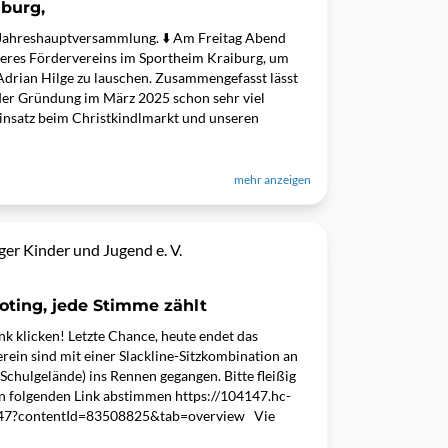
iburg,
 Jahreshauptversammlung. ⬇️ Am Freitag Abend
nseres Fördervereins im Sportheim Kraiburg, um
drian Hilge zu lauschen. Zusammengefasst lässt
 der Gründung im März 2025 schon sehr viel
Einsatz beim Christkindlmarkt und unseren
mehr anzeigen
er Kinder und Jugend e. V.
ting, jede Stimme zählt
nk klicken! Letzte Chance, heute endet das
rein sind mit einer Slackline-Sitzkombination an
Schulgelände) ins Rennen gegangen. Bitte fleißig
 folgenden Link abstimmen https://104147.hc-
147?contentId=83508825&tab=overview Vie