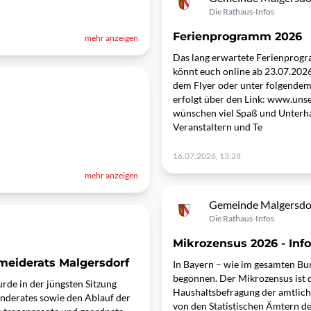
Die Rathaus-Infos
Ferienprogramm 2026
mehr anzeigen
Das lang erwartete Ferienprogr
könnt euch online ab 23.07.202
dem Flyer oder unter folgende
erfolgt über den Link: www.un
wünschen viel Spaß und Unterhal
Veranstaltern und Te
16.07.2026, 13:28
mehr anzeigen
Gemeinde Malgersdo
Die Rathaus-Infos
Mikrozensus 2026 - Info
meiderats Malgersdorf
In Bayern – wie im gesamten Bu
begonnen. Der Mikrozensus ist d
de in der jüngsten Sitzung
Haushaltsbefragung der amtliche
inderates sowie den Ablauf der
von den Statistischen Ämtern d