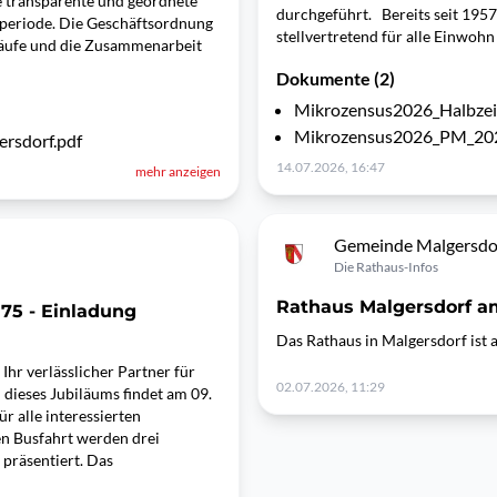
ne transparente und geordnete
durchgeführt. Bereits seit 195
speriode. Die Geschäftsordnung
stellvertretend für alle Einwohn
läufe und die Zusammenarbeit
Dokumente (2)
Mikrozensus2026_Halbze
Mikrozensus2026_PM_20
rsdorf.pdf
14.07.2026, 16:47
mehr anzeigen
Gemeinde Malgersdo
Die Rathaus-Infos
Rathaus Malgersdorf am
75 - Einladung
Das Rathaus in Malgersdorf ist 
hr verlässlicher Partner für
02.07.2026, 11:29
 dieses Jubiläums findet am 09.
r alle interessierten
en Busfahrt werden drei
 präsentiert. Das