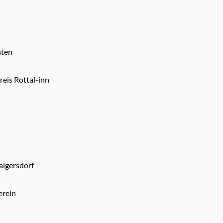
nten
is Rottal-inn
algersdorf
erein