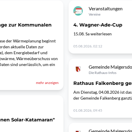
Veranstaltungen
Vereine
rage zur Kommunalen
4. Wagner-Ade-Cup
15.08. Sa weiterlesen
hase der Wärmeplanung beginnt
05.08.2026, 02:12
rden aktuelle Daten zur
e), dem Energiebedarf und
 Abwärme, Wärmeüberschuss von
ten sind unerlässlich, um ein
Gemeinde Malgersdo
Die Rathaus-Infos
mehr anzeigen
Rathaus Falkenberg ge
Am Dienstag, 04.08.2026 ist da
der Gemeinde Falkenberg ganztä
01.08.2026, 09:45
enen Solar-Katamaran"
Gemeinde Malgersdo