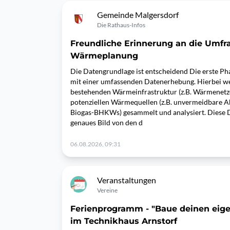
Gemeinde Malgersdorf
Die Rathaus-Infos
Freundliche Erinnerung an die Umf
Wärmeplanung
Die Datengrundlage ist entscheidend Die erste P
mit einer umfassenden Datenerhebung. Hierbei we
bestehenden Wärmeinfrastruktur (z.B. Wärmenetz
potenziellen Wärmequellen (z.B. unvermeidbare
Biogas-BHKWs) gesammelt und analysiert. Diese Da
genaues Bild von den d
06.08.2026, 09:31
Veranstaltungen
Vereine
Ferienprogramm - "Baue deinen eig
im Technikhaus Arnstorf