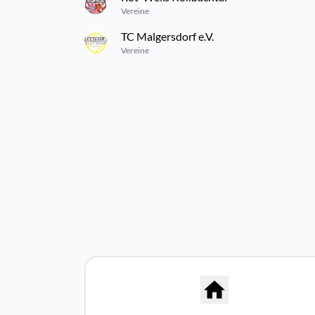
Vereine
TC Malgersdorf e.V.
Vereine