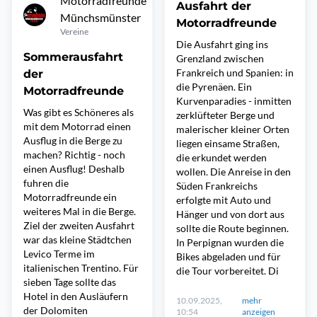
Motorradfreunde
Ausfahrt der
Münchsmünster
Motorradfreunde
Vereine
Die Ausfahrt ging ins
Sommerausfahrt
Grenzland zwischen
Frankreich und Spanien: in
der
die Pyrenäen. Ein
Motorradfreunde
Kurvenparadies - inmitten
Was gibt es Schöneres als
zerklüfteter Berge und
mit dem Motorrad einen
malerischer kleiner Orten
Ausflug in die Berge zu
liegen einsame Straßen,
machen? Richtig - noch
die erkundet werden
einen Ausflug! Deshalb
wollen. Die Anreise in den
fuhren die
Süden Frankreichs
Motorradfreunde ein
erfolgte mit Auto und
weiteres Mal in die Berge.
Hänger und von dort aus
Ziel der zweiten Ausfahrt
sollte die Route beginnen.
war das kleine Städtchen
In Perpignan wurden die
Levico Terme im
Bikes abgeladen und für
italienischen Trentino. Für
die Tour vorbereitet. Di
sieben Tage sollte das
Hotel in den Ausläufern
10.09.2025,
mehr
der Dolomiten
10:54
anzeigen