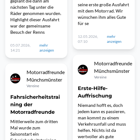
geplant die dann am
seine erste große Ausfahrt
nächsten Tag unter die
mit dem Motorrad. Wir
Räder genommen wurden.
wünschen ihm alles Gute
Highlight dieser Ausfahrt
für se
war der gemeinsame
Besuch der Renns
12.05.2026,
mehr
07:10
anzeigen
05.07.2026,
mehr
14:21
anzeigen
Motorradfreunde
Münchsmünster
Motorradfreunde
Vereine
Münchsmünster
Vereine
Erste-Hilfe-
Auffrischung
Fahrsicherheitstrai
ning der
Niemand hofft es, doch
jedem kann es passieren,
Motorradfreunde
man kommt zu einem
Mittlerweile zum dritten
Verkehrsunfall und muss
Mal wurde zum
helfen. Nichts ist da
Saisonstart ein
wertvoller als gute