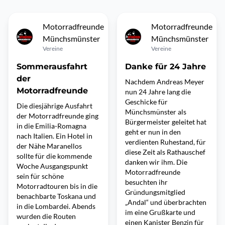
Motorradfreunde
Motorradfreunde
Münchsmünster
Münchsmünster
Vereine
Vereine
Sommerausfahrt
Danke für 24 Jahre
der
Nachdem Andreas Meyer
Motorradfreunde
nun 24 Jahre lang die
Geschicke für
Die diesjährige Ausfahrt
Münchsmünster als
der Motorradfreunde ging
Bürgermeister geleitet hat
in die Emilia-Romagna
geht er nun in den
nach Italien. Ein Hotel in
verdienten Ruhestand, für
der Nähe Maranellos
diese Zeit als Rathauschef
sollte für die kommende
danken wir ihm. Die
Woche Ausgangspunkt
Motorradfreunde
sein für schöne
besuchten ihr
Motorradtouren bis in die
Gründungsmitglied
benachbarte Toskana und
„Andal“ und überbrachten
in die Lombardei. Abends
im eine Grußkarte und
wurden die Routen
einen Kanister Benzin für