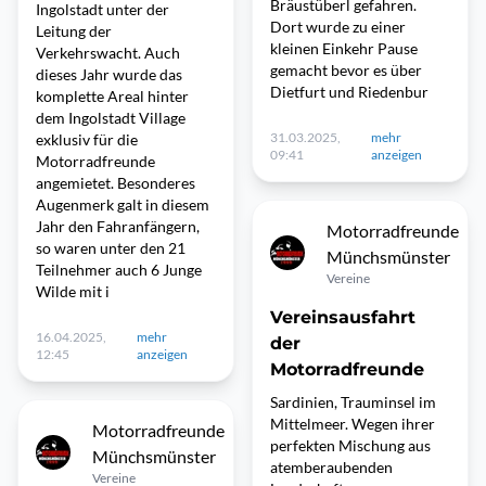
Bräustüberl gefahren.
Ingolstadt unter der
Dort wurde zu einer
Leitung der
kleinen Einkehr Pause
Verkehrswacht. Auch
gemacht bevor es über
dieses Jahr wurde das
Dietfurt und Riedenbur
komplette Areal hinter
dem Ingolstadt Village
31.03.2025,
mehr
exklusiv für die
09:41
anzeigen
Motorradfreunde
angemietet. Besonderes
Augenmerk galt in diesem
Jahr den Fahranfängern,
Motorradfreunde
so waren unter den 21
Münchsmünster
Teilnehmer auch 6 Junge
Vereine
Wilde mit i
Vereinsausfahrt
16.04.2025,
mehr
der
12:45
anzeigen
Motorradfreunde
Sardinien, Trauminsel im
Mittelmeer. Wegen ihrer
Motorradfreunde
perfekten Mischung aus
Münchsmünster
atemberaubenden
Vereine