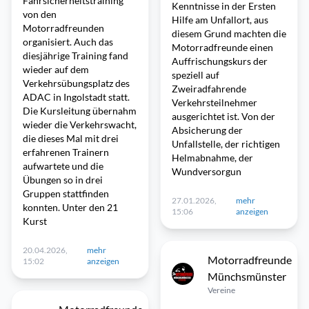
Fahrsicherheitstraining
Kenntnisse in der Ersten
von den
Hilfe am Unfallort, aus
Motorradfreunden
diesem Grund machten die
organisiert. Auch das
Motorradfreunde einen
diesjährige Training fand
Auffrischungskurs der
wieder auf dem
speziell auf
Verkehrsübungsplatz des
Zweiradfahrende
ADAC in Ingolstadt statt.
Verkehrsteilnehmer
Die Kursleitung übernahm
ausgerichtet ist. Von der
wieder die Verkehrswacht,
Absicherung der
die dieses Mal mit drei
Unfallstelle, der richtigen
erfahrenen Trainern
Helmabnahme, der
aufwartete und die
Wundversorgun
Übungen so in drei
Gruppen stattfinden
27.01.2026,
mehr
konnten. Unter den 21
15:06
anzeigen
Kurst
20.04.2026,
mehr
Motorradfreunde
15:02
anzeigen
Münchsmünster
Vereine