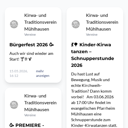
Kirwa- und
Kirwa- und
Traditionsverein
Traditionsverein
Mühlhausen
Mühlhausen
Vereine
Vereine
Bürgerfest 2026 🥳
💃🌳 Kinder-Kirwa
tanzen –
Auch wir sind wieder am
Schnupperstunde
Start! 🍸🥂🍹
2026
15.05.2026,
mehr
Du hast Lust auf
16:12
anzeigen
Bewegung, Musik und
echte Kirchweih-
Tradition? Dann komm
Kirwa- und
vorbei! Am 03.06.2026
Traditionsverein
ab 17:00 Uhr findet im
evangelischen Pfarrheim
Mühlhausen
Mühlhausen eine
Vereine
Schnupperstunde zum
🥳 PREMIERE -
Kinder-Kirwatanzen statt.