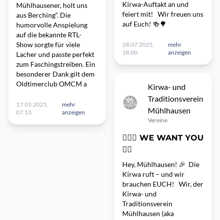
Kirwa-Auftakt an und
Mühlhausener, holt uns
feiert mit! Wir freuen uns
aus Berching“. Die
auf Euch! 🍻🌳
humorvolle Anspielung
auf die bekannte RTL-
Show sorgte für viele
28.07.2025,
mehr
18:00
anzeigen
Lacher und passte perfekt
zum Faschingstreiben. Ein
besonderer Dank gilt dem
Oldtimerclub OMCM a
Kirwa- und
Traditionsverein
17.03.2025,
mehr
Mühlhausen
07:13
anzeigen
Vereine
🙋🏼‍♂️ WE WANT YOU
👇🏼
Hey, Mühlhausen! 🎉 Die
Kirwa ruft – und wir
brauchen EUCH! Wir, der
Kirwa- und
Traditionsverein
Mühlhausen (aka