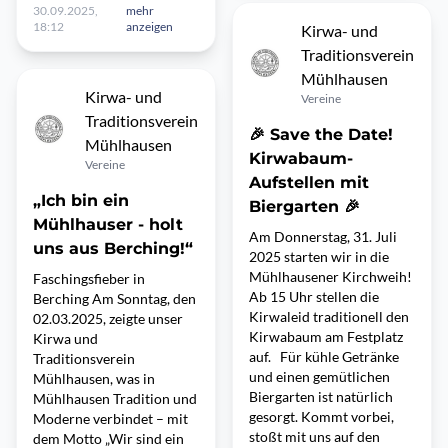
30.09.2025,
mehr
18:12
anzeigen
Kirwa- und
Traditionsverein
Mühlhausen
Kirwa- und
Vereine
Traditionsverein
🎉 Save the Date!
Mühlhausen
Kirwabaum-
Vereine
Aufstellen mit
„Ich bin ein
Biergarten 🎉
Mühlhauser - holt
Am Donnerstag, 31. Juli
uns aus Berching!“
2025 starten wir in die
Mühlhausener Kirchweih!
Faschingsfieber in
Ab 15 Uhr stellen die
Berching Am Sonntag, den
Kirwaleid traditionell den
02.03.2025, zeigte unser
Kirwabaum am Festplatz
Kirwa und
auf. Für kühle Getränke
Traditionsverein
und einen gemütlichen
Mühlhausen, was in
Biergarten ist natürlich
Mühlhausen Tradition und
gesorgt. Kommt vorbei,
Moderne verbindet – mit
stoßt mit uns auf den
dem Motto „Wir sind ein