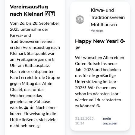
Vereinsausflug
Kirwa- und
nach Kleinarl 🇦🇹
Traditionsverein
Vom 26. bis 28. September
Mühlhausen
2025 unternahm der
Vereine
Kirwa- und
Happy New Year! 🥳
Traditionsverein seinen
ersten Vereinsausflug nach
🎆
Kleinarl. Startpunkt war
Wir wünschen Allen einen
am Freitagmorgen um 8
Guten Rutsch ins neue
Uhr am Rathausplatz.
Jahr 2026 und bedanken
Nach einer entspannten
uns für die großartige
Fahrt erreichte die Gruppe
Unterstützung im Jahr
gegen Mittag das Alpin
2025! Wir freuen uns
Chalet, das für das
schon im nächsten Jahr
Wochenende das
wieder voll durchstarten
gemeinsame Zuhause
zu können! 🥳
wurde. 🏔️ 🧳 Nach einer
kurzen Einweisung in die
31.12.2025,
mehr
Hütte ließen es sich viele
18:14
anzeigen
nicht nehmen, g