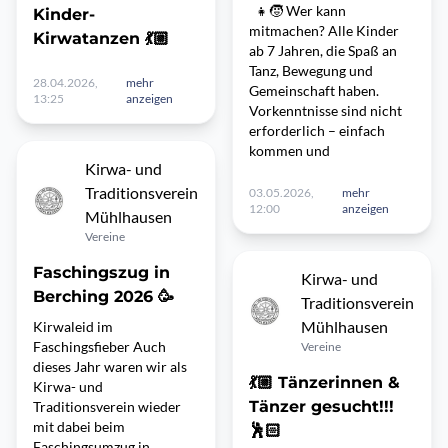
👧🧒 Wer kann
Kinder-
mitmachen? Alle Kinder
Kirwatanzen 💃🏼
ab 7 Jahren, die Spaß an
Tanz, Bewegung und
28.04.2026,
mehr
Gemeinschaft haben.
13:25
anzeigen
Vorkenntnisse sind nicht
erforderlich – einfach
kommen und
Kirwa- und
Traditionsverein
03.05.2026,
mehr
12:00
anzeigen
Mühlhausen
Vereine
Faschingszug in
Kirwa- und
Berching 2026 🥳
Traditionsverein
Mühlhausen
Kirwaleid im
Faschingsfieber Auch
Vereine
dieses Jahr waren wir als
💃🏼 Tänzerinnen &
Kirwa- und
Tänzer gesucht!!!
Traditionsverein wieder
mit dabei beim
🕺🏻
Faschingsumzug in