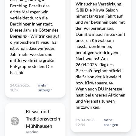
Wir suchen Verstärkung!
Berching. Bereits das
💪🏼 Die Kirwa-Saison
dritte Mal zogen wir
nimmt langsam Fahrt auf
verkleidet durch die
und wir beginnen bald mit
Berchinger Innenstadt.
den Vorbereitungen.
Dieses Jahr als Götter des
Damit wir auch in Zukunft
Bieres 🍻 - Wir trinken auf
unseren Kirwabaum
olympischem Niveau. Es
ausstanzen können,
ist schön, dass wir jedes
benötigen wir dringend
Jahr mehr werden und
Nachwuchs! Am
mittlerweile eine große
26.04.2026 - Tag des
Fußgruppe stellen. Der
Bieres 🍻 beginnt offiziell
Faschin
die Saison der Kirwaleid
bzw. Kirwapaare. 🥳
24.02.2026,
mehr
Wenn auch DU Interesse
10:58
anzeigen
hast, bei unseren Aktionen
und Veranstaltungen
mitzuwirken,
Kirwa- und
Traditionsverein
16.03.2026,
mehr
12:54
anzeigen
Mühlhausen
Vereine