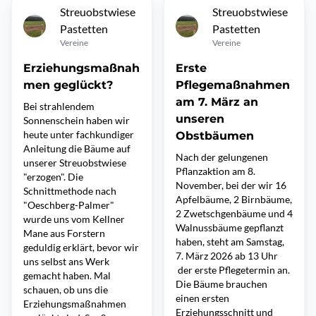
Streuobstwiese
Streuobstwiese
Pastetten
Pastetten
Vereine
Vereine
Erziehungsmaßnah
Erste
men geglückt?
Pflegemaßnahmen
am 7. März an
Bei strahlendem
unseren
Sonnenschein haben wir
heute unter fachkundiger
Obstbäumen
Anleitung die Bäume auf
Nach der gelungenen
unserer Streuobstwiese
Pflanzaktion am 8.
"erzogen". Die
November, bei der wir 16
Schnittmethode nach
Apfelbäume, 2 Birnbäume,
"Oeschberg-Palmer"
2 Zwetschgenbäume und 4
wurde uns vom Kellner
Walnussbäume gepflanzt
Mane aus Forstern
haben, steht am Samstag,
geduldig erklärt, bevor wir
7. März 2026 ab 13 Uhr
uns selbst ans Werk
der erste Pflegetermin an.
gemacht haben. Mal
Die Bäume brauchen
schauen, ob uns die
einen ersten
Erziehungsmaßnahmen
Erziehungsschnitt und