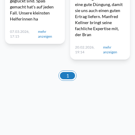
geglückt sind. Spaß
eine gute Düngung, damit
gemacht hat's auf jeden
sie uns auch einen guten
Fall. Unsere kleinsten
Ertrag liefern. Manfred
Helferinnen ha
Kellner bringt seine
fachliche Expertise mit,
07.03.2026,
mehr
der Bran
17:15
anzeigen
20.02.2026,
mehr
19:14
anzeigen
1