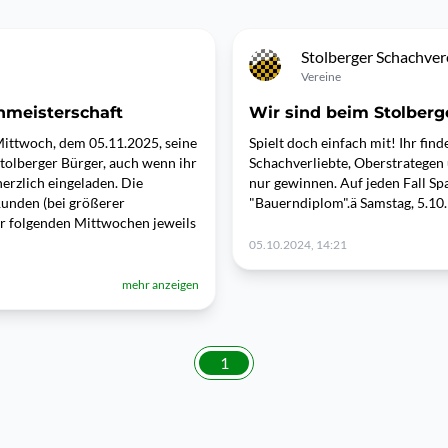
Stolberger Schachvere
Vereine
hmeisterschaft
Wir sind beim Stolberge
 Mittwoch, dem 05.11.2025, seine
Spielt doch einfach mit! Ihr fin
 Stolberger Bürger, auch wenn ihr
Schachverliebte, Oberstrategen u
herzlich eingeladen. Die
nur gewinnen. Auf jeden Fall S
Runden (bei größerer
"Bauerndiplom".ä Samstag, 5.10.
er folgenden Mittwochen jeweils
05.10.2024, 14:21
mehr anzeigen
1