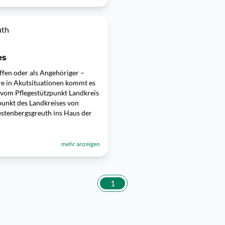
uth
es
offen oder als Angehöriger –
re in Akutsituationen kommt es
m vom Pflegestützpunkt Landkreis
punkt des Landkreises von
stenbergsgreuth ins Haus der
mehr anzeigen
1