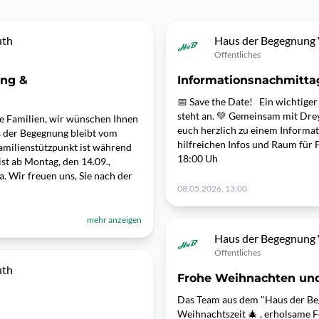
uth
Haus der Begegnung 
Öffentliches
ng &
Informationsnachmitt
📅 Save the Date! Ein wichtig
steht an. 💚 Gemeinsam mit Dre
e Familien, wir wünschen Ihnen
euch herzlich zu einem Informa
 der Begegnung bleibt vom
hilfreichen Infos und Raum für 
Familienstützpunkt ist während
18:00 Uh
st ab Montag, den 14.09.,
. Wir freuen uns, Sie nach der
08.05.2026, 13:00
mehr anzeigen
Haus der Begegnung 
Öffentliches
uth
Frohe Weihnachten und
Das Team aus dem "Haus der Be
Weihnachtszeit 🎄 , erholsame F