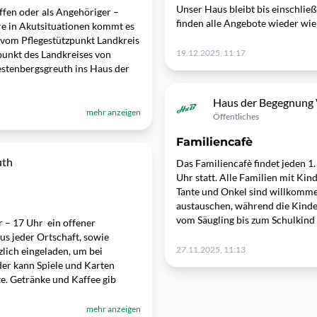
Unser Haus bleibt bis einschlie
offen oder als Angehöriger –
finden alle Angebote wieder wie
re in Akutsituationen kommt es
m vom Pflegestützpunkt Landkreis
19.12.2025, 11:17
punkt des Landkreises von
stenbergsgreuth ins Haus der
Haus der Begegnung 
mehr anzeigen
Öffentliches
Familiencafè
uth
Das Familiencafè findet jeden 1
Uhr statt. Alle Familien mit Ki
Tante und Onkel sind willkomme
austauschen, während die Kinder
vom Säugling bis zum Schulkind g
r – 17 Uhr ein offener
aus jeder Ortschaft, sowie
27.11.2025, 11:13
lich eingeladen, um bei
der kann Spiele und Karten
te. Getränke und Kaffee gib
mehr anzeigen