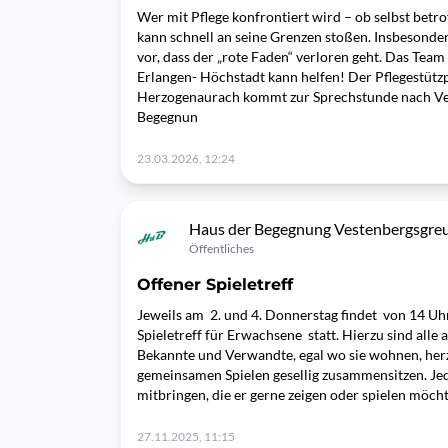
Wer mit Pflege konfrontiert wird – ob selbst betr
kann schnell an seine Grenzen stoßen. Insbesonde
vor, dass der „rote Faden“ verloren geht. Das Tea
Erlangen- Höchstadt kann helfen! Der Pflegestütz
Herzogenaurach kommt zur Sprechstunde nach Ve
Begegnun
23.03.2026, 12:24
Haus der Begegnung Vestenbergsgre
Öffentliches
Offener Spieletreff
Jeweils am 2. und 4. Donnerstag findet von 14 Uh
Spieletreff für Erwachsene statt. Hierzu sind alle 
Bekannte und Verwandte, egal wo sie wohnen, herz
gemeinsamen Spielen gesellig zusammensitzen. Je
mitbringen, die er gerne zeigen oder spielen möch
27.11.2025, 11:15