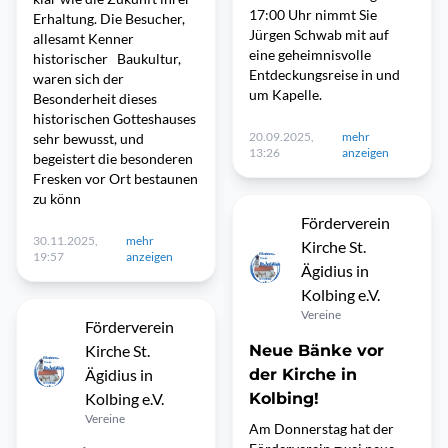
17:00 Uhr nimmt Sie
Erhaltung. Die Besucher,
Jürgen Schwab mit auf
allesamt Kenner
eine geheimnisvolle
historischer Baukultur,
Entdeckungsreise in und
waren sich der
um Kapelle.
Besonderheit dieses
historischen Gotteshauses
20.09.2025,
mehr
sehr bewusst, und
13:26
anzeigen
begeistert die besonderen
Fresken vor Ort bestaunen
zu könn
Förderverein
30.11.2025,
mehr
Kirche St.
19:57
anzeigen
Ägidius in
Kolbing e.V.
Vereine
Förderverein
Kirche St.
Neue Bänke vor
Ägidius in
der Kirche in
Kolbing e.V.
Kolbing!
Vereine
Am Donnerstag hat der