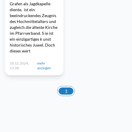
Grafen als Jagdkapelle
diente, ist ein
beeindruckendes Zeugnis
des Hochmittelalters und
zugleich die älteste Kirche
im Pfarrverband. S ie ist
ein einzigartiges k unst
historisches Juwel. Doch
dieses wert
10.12.2024,
mehr
13:28
anzeigen
1