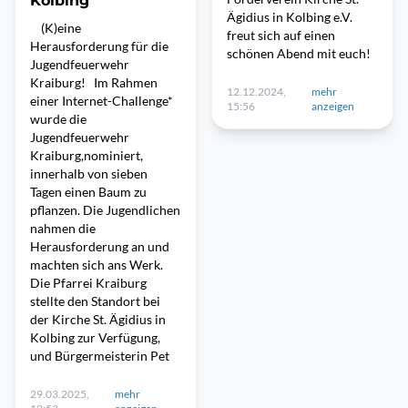
Kolbing
Ägidius in Kolbing e.V.
(K)eine
freut sich auf einen
Herausforderung für die
schönen Abend mit euch!
Jugendfeuerwehr
Kraiburg! Im Rahmen
12.12.2024,
mehr
einer Internet-Challenge*
15:56
anzeigen
wurde die
Jugendfeuerwehr
Kraiburg,nominiert,
innerhalb von sieben
Tagen einen Baum zu
pflanzen. Die Jugendlichen
nahmen die
Herausforderung an und
machten sich ans Werk.
Die Pfarrei Kraiburg
stellte den Standort bei
der Kirche St. Ägidius in
Kolbing zur Verfügung,
und Bürgermeisterin Pet
29.03.2025,
mehr