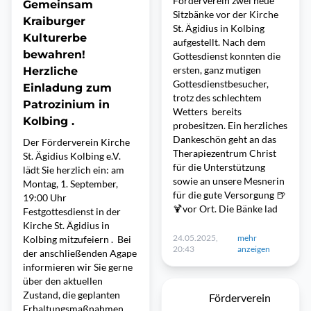
Förderverein zwei neue
Gemeinsam
Sitzbänke vor der Kirche
Kraiburger
St. Ägidius in Kolbing
Kulturerbe
aufgestellt. Nach dem
bewahren!
Gottesdienst konnten die
ersten, ganz mutigen
Herzliche
Gottesdienstbesucher,
Einladung zum
trotz des schlechtem
Patrozinium in
Wetters bereits
Kolbing .
probesitzen. Ein herzliches
Dankeschön geht an das
Der Förderverein Kirche
Therapiezentrum Christ
St. Ägidius Kolbing e.V.
für die Unterstützung
lädt Sie herzlich ein: am
sowie an unsere Mesnerin
Montag, 1. September,
für die gute Versorgung 🍺
19:00 Uhr
🍹vor Ort. Die Bänke lad
Festgottesdienst in der
Kirche St. Ägidius in
24.05.2025,
mehr
Kolbing mitzufeiern . Bei
20:43
anzeigen
der anschließenden Agape
informieren wir Sie gerne
über den aktuellen
Zustand, die geplanten
Förderverein
Erhaltungsmaßnahmen