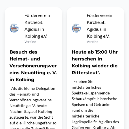
Förderverein
Förderverein
Kirche St.
Kirche St.
Ägidius in
Ägidius in
Kolbing e.V.
Kolbing e.V.
Vereine
Vereine
Besuch des
Heute ab 15:00 Uhr
Heimat- und
herrschen in
Verschönerungsver
Kolbing wieder die
eins Neuötting e. V.
Rittersleut’.
in Kolbing
Erleben Sie
mittelalterliches
Als die kleine Delegation
Spektakel, spannende
des Heimat- und
Schaukämpfe, historische
Verschönerungsvereins
Speisen und Getränke
Neuötting e. V. heute
rund um die
Nachmittag auf Kolbing
mittelalterliche
zusteuerte, war die Sicht
Jagdkapelle St. Ägidius des
auf die Kirche ungefähr so
Grafen von Kraiburg. Ab
klar wie die Zukunft ihrer