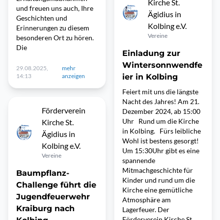
Kirche St.
und freuen uns auch, Ihre
Ägidius in
Geschichten und
Kolbing e.V.
Erinnerungen zu diesem
Vereine
besonderen Ort zu hören.
Die
Einladung zur
Wintersonnwendfe
29.08.2025,
mehr
14:13
anzeigen
ier in Kolbing
Feiert mit uns die längste
Nacht des Jahres! Am 21.
Förderverein
Dezember 2024, ab 15:00
Uhr Rund um die Kirche
Kirche St.
in Kolbing. Fürs leibliche
Ägidius in
Wohl ist bestens gesorgt!
Kolbing e.V.
Um 15:30Uhr gibt es eine
Vereine
spannende
Mitmachgeschichte für
Baumpflanz-
Kinder und rund um die
Challenge führt die
Kirche eine gemütliche
Jugendfeuerwehr
Atmosphäre am
Kraiburg nach
Lagerfeuer. Der
Förderverein Kirche St.