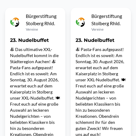
Bürgerstiftung
Bürgerstiftung
Stolberg Rhld.
Stolberg Rhld.
Vereine
Vereine
23. Nudelbuffet
23. Nudelbuffet
🍝 Das ultimative XXL-
🍝 Pasta-Fans aufgepasst!
Nudelbuffet kommt in die
Endlich ist es soweit: Am
Städteregion Aachen! 🍝
Sonntag, 30. August 2026,
Pasta-Fans aufgepasst!
erwartet euch auf dem
Endlich ist es soweit: Am
Kaiserplatz in Stolberg
Sonntag, 30. August 2026,
unser XXL-Nudelbuffet. 🍽️
erwartet euch auf dem
Freut euch auf eine große
Kaiserplatz in Stolberg
Auswahl an leckeren
unser XXL-Nudelbuffet. 🍽️
Nudelgerichten – von
Freut euch auf eine große
beliebten Klassikern bis
Auswahl an leckeren
hin zu besonderen
Nudelgerichten – von
Kreationen. Obendrein
beliebten Klassikern bis
schlemmt ihr für den
hin zu besonderen
guten Zweck! Wir freuen
Kreationen. Obendrein
uns auf euch!