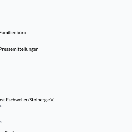
 Familienbüro
 Pressemitteilungen
t Eschweiler/Stolberg e.V.
s
s