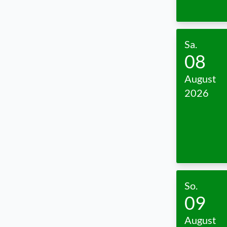
Sa.
08
August
2026
So.
09
August