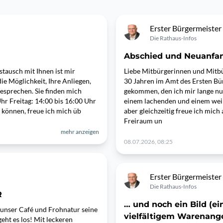
Erster Bürgermeister
Die Rathaus-Infos
Abschied und Neuanfa
tausch mit Ihnen ist mir
Liebe Mitbürgerinnen und Mitbür
ie Möglichkeit, Ihre Anliegen,
30 Jahren im Amt des Ersten Bü
esprechen. Sie finden mich
gekommen, den ich mir lange nur
hr Freitag: 14:00 bis 16:00 Uhr
einem lachenden und einem weine
 können, freue ich mich üb
aber gleichzeitig freue ich mic
Freiraum un
mehr anzeigen
08.07.2026, 08:25
Erster Bürgermeister
Die Rathaus-Infos
R
… und noch ein Bild (e
 unser Café und Frohnatur seine
vielfältigem Warenang
eht es los! Mit leckeren