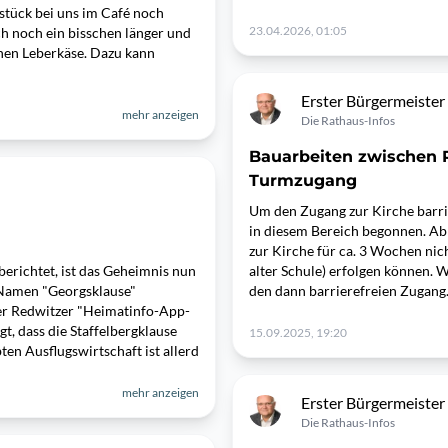
stück bei uns im Café noch
23.04.2026, 01:05
h noch ein bisschen länger und
nen Leberkäse. Dazu kann
Erster Bürgermeister
mehr anzeigen
Die Rathaus-Infos
Bauarbeiten zwischen 
Turmzugang
Um den Zugang zur Kirche barrie
in diesem Bereich begonnen. Ab
zur Kirche für ca. 3 Wochen ni
erichtet, ist das Geheimnis nun
alter Schule) erfolgen können. 
n Namen "Georgsklause"
den dann barrierefreien Zugang
der Redwitzer "Heimatinfo-App-
, dass die Staffelbergklause
15.09.2025, 19:20
ten Ausflugswirtschaft ist allerd
mehr anzeigen
Erster Bürgermeister
Die Rathaus-Infos