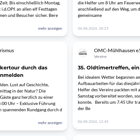
Zeit. Bis einschließlich Montag,
die Helfer um 8 Uhr am Feuerwe
.d.OPf. an allen elf Festtagen
anschließend auf den Weg, um d
nnen und Besucher sicher. Bere
gemeinsame
mehr anzeigen
06.08.2026, 20:23
rismus
OMC-Mühlhausen e.
Vereine
kertour durch das
35. Oldtimertreffen, ei
 anmelden
Bei idealem Wetter begannen a
Aufbauarbeiten für das diesjähr
lden. Lust auf Geschichte,
Helfer des Vereins packten mit
ittag in der Natur? Die
Samstag vorbereitet worden, so
äste ganz herzlich zu einer
konnte. Bereits um 7.45 Uhr tra
:00 Uhr – Exklusive Führung
der Be
nem spannenden Rundgang durch d
06.08.2026, 12:45
mehr anzeigen