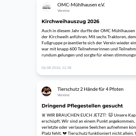
OMC-Mühlhausen e.V.
Vereine
Kirchweihauszug 2026
Auch in diesem Jahr durfte der OMC Mühlhausen
der Kirchweih anführen. Mit sechs Traktoren, dem
Fußgruppe präsentierte sich der Verein wieder ei
war mit knapp 600 Teilnehmerinnen und Teilnehme
rundum gelungen und sorgte für einen stimmungsv
06.08.2026, 12:38
Tierschutz 2 Hände für 4 Pfoten
Vereine
Dringend Pflegestellen gesucht
🚨 WIR BRAUCHEN EUCH JETZT! 🐱 Unsere Kapaz
erschöpft. Wir sind an einem Punkt angekommen,
verletzte oder verlassene Seelchen aufnehmen kön
Platz fehlt. 💔 Tierschutz funktioniert nicht allein