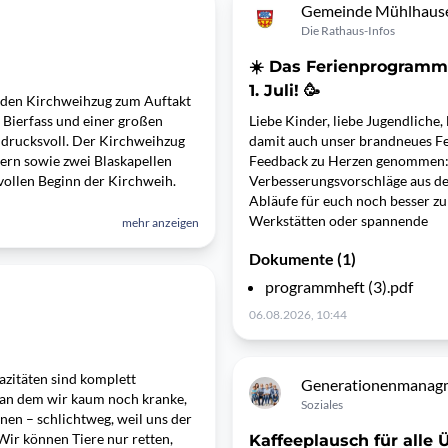
Gemeinde Mühlhausen
Die Rathaus-Infos
☀️ Das Ferienprogramm
1. Juli! 🥳
 den Kirchweihzug zum Auftakt
 Bierfass und einer großen
Liebe Kinder, liebe Jugendliche
ndrucksvoll. Der Kirchweihzug
damit auch unser brandneues F
rn sowie zwei Blaskapellen
Feedback zu Herzen genommen: D
ollen Beginn der Kirchweih.
Verbesserungsvorschläge aus de
Abläufe für euch noch besser z
Werkstätten oder spannende
mehr anzeigen
Dokumente (1)
programmheft (3).pdf
06.08.2026, 10:44
itäten sind komplett
Generationenmanag
 an dem wir kaum noch kranke,
Soziales
nen – schlichtweg, weil uns der
. Wir können Tiere nur retten,
Kaffeeplausch für alle 