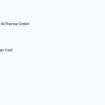
m St.Therese GmbH
ger Cedl