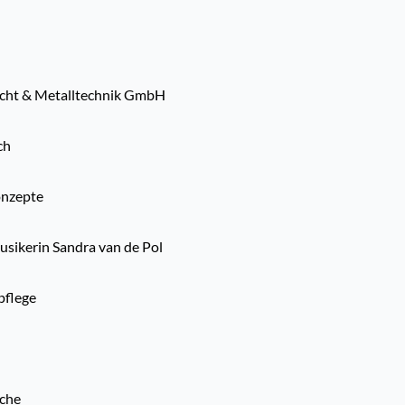
icht & Metalltechnik GmbH
ch
nzepte
sikerin Sandra van de Pol
pflege
üche