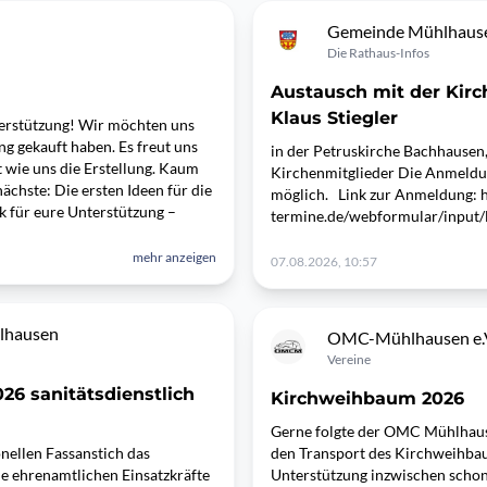
Gemeinde Mühlhaus
Die Rathaus-Infos
Austausch mit der Kirc
Klaus Stiegler
erstützung! Wir möchten uns
ng gekauft haben. Es freut uns
in der Petruskirche Bachhausen
at wie uns die Erstellung. Kaum
Kirchenmitglieder Die Anmeldun
ächste: Die ersten Ideen für die
möglich. Link zur Anmeldung: h
 für eure Unterstützung –
termine.de/webformular/input
mehr anzeigen
07.08.2026, 10:57
lhausen
OMC-Mühlhausen e.
Vereine
26 sanitätsdienstlich
Kirchweihbaum 2026
Gerne folgte der OMC Mühlhause
nellen Fassanstich das
den Transport des Kirchweihbau
ie ehrenamtlichen Einsatzkräfte
Unterstützung inzwischen schon