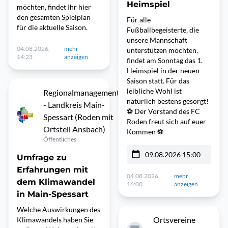
Heimspiel
möchten, findet Ihr hier
den gesamten Spielplan
Für alle
für die aktuelle Saison.
Fußballbegeisterte, die
unsere Mannschaft
04.08.2026,
mehr
unterstützen möchten,
14:23
anzeigen
findet am Sonntag das 1.
Heimspiel in der neuen
Saison statt. Für das
leibliche Wohl ist
Regionalmanagement
natürlich bestens gesorgt!
- Landkreis Main-
⚽️ Der Vorstand des FC
Spessart (Roden mit
Roden freut sich auf euer
Ortsteil Ansbach)
Kommen ⚽️
Öffentliches
09.08.2026 15:00
Umfrage zu
Erfahrungen mit
04.08.2026,
mehr
dem Klimawandel
16:00
anzeigen
in Main-Spessart
Welche Auswirkungen des
Ortsvereine
Klimawandels haben Sie