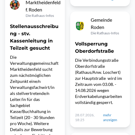
Marktheidenfeld
f. Roden
Die Rathaus-Infos
Gemeinde
Stellenausschreibu
Roden
ng - stv.
Die Rathaus-Infos
Kassenleitung in
Vollsperrung
Teilzeit gesucht
Oberdorfstraße
Die
Die Verbindungsstraße
Verwaltungsgemeinschaft
Oberdorfstraße
Marktheidenfeld sucht
(Rathaus/Anw. Loschert)
zum nächstmöglichen
zur Hauptstraße wird im
Zeitpunkt eine/n
Zeitraum vom 03.08. -
Verwaltungsfachwirt/in
14.08.2026 wegen
als stellvertretende/n
Erdverkabelungsarbeiten
Leiter/in für das
vollständig gesperrt.
Sachgebiet
Kasse/Buchhaltung in
28.07.2026,
mehr
Teilzeit (20 - 30 Stunden
18:25
anzeigen
pro Woche). Weitere
Details zur Bewerbung