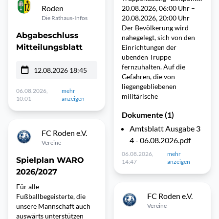
Roden
20.08.2026, 06:00 Uhr –
20.08.2026, 20:00 Uhr
Die Rathaus-Infos
Der Bevölkerung wird
Abgabeschluss
nahegelegt, sich von den
Mitteilungsblatt
Einrichtungen der
übenden Truppe
fernzuhalten. Auf die
12.08.2026 18:45
Gefahren, die von
liegengebliebenen
06.08.2026,
mehr
militärische
10:01
anzeigen
Dokumente (1)
Amtsblatt Ausgabe 3
FC Roden e.V.
4 - 06.08.2026.pdf
Vereine
06.08.2026,
mehr
Spielplan WARO
14:47
anzeigen
2026/2027
Für alle
FC Roden e.V.
Fußballbegeisterte, die
unsere Mannschaft auch
Vereine
auswärts unterstützen