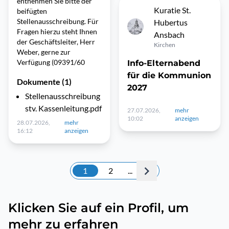
entnehmen Sie bitte der
Kuratie St.
beifügten
Stellenausschreibung. Für
Hubertus
Fragen hierzu steht Ihnen
Ansbach
der Geschäftsleiter, Herr
Kirchen
Weber, gerne zur
Verfügung (09391/60
Info-Elternabend
für die Kommunion
Dokumente (1)
2027
Stellenausschreibung
stv. Kassenleitung.pdf
27.07.2026,
mehr
10:02
anzeigen
28.07.2026,
mehr
16:12
anzeigen
1
2
...
Klicken Sie auf ein Profil, um
mehr zu erfahren