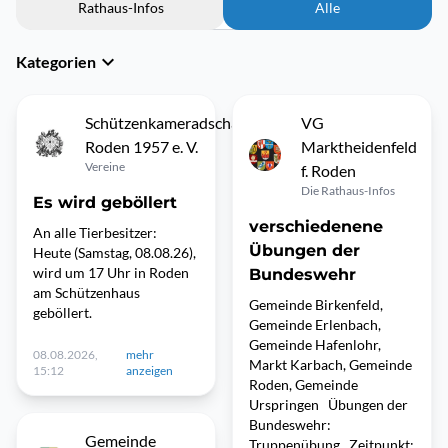
Rathaus-Infos
Alle
Kategorien
Schützenkameradschaft
VG
Roden 1957 e. V.
Marktheidenfeld
Vereine
f. Roden
Die Rathaus-Infos
Es wird geböllert
verschiedenene
An alle Tierbesitzer:
Übungen der
Heute (Samstag, 08.08.26),
wird um 17 Uhr in Roden
Bundeswehr
am Schützenhaus
Gemeinde Birkenfeld,
geböllert.
Gemeinde Erlenbach,
Gemeinde Hafenlohr,
08.08.2026,
mehr
Markt Karbach, Gemeinde
15:12
anzeigen
Roden, Gemeinde
Urspringen Übungen der
Bundeswehr:
Gemeinde
Truppenübung Zeitpunkt: