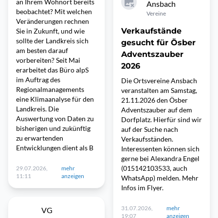
an Ihrem Wohnort bereits
Ansbach
beobachtet? Mit welchen
Vereine
Veränderungen rechnen
Verkaufstände
Sie in Zukunft, und wie
sollte der Landkreis sich
gesucht für Ösber
am besten darauf
Adventszauber
vorbereiten? Seit Mai
2026
erarbeitet das Büro alpS
im Auftrag des
Die Ortsvereine Ansbach
Regionalmanagements
veranstalten am Samstag,
eine Klimaanalyse für den
21.11.2026 den Ösber
Landkreis. Die
Adventszauber auf dem
Auswertung von Daten zu
Dorfplatz. Hierfür sind wir
bisherigen und zukünftig
auf der Suche nach
zu erwartenden
Verkaufsständen.
Entwicklungen dient als B
Interessenten können sich
gerne bei Alexandra Engel
(015142103533, auch
29.07.2026,
mehr
11:11
anzeigen
WhatsApp) melden. Mehr
Infos im Flyer.
31.07.2026,
mehr
VG
19:07
anzeigen