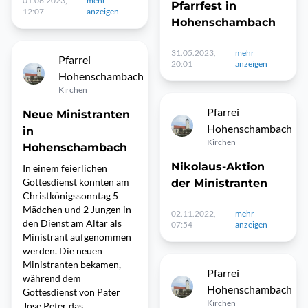
01.06.2023,
mehr
Pfarrfest in
12:07
anzeigen
Hohenschambach
31.05.2023,
mehr
Pfarrei
20:01
anzeigen
Hohenschambach
Kirchen
Pfarrei
Neue Ministranten
Hohenschambach
in
Kirchen
Hohenschambach
Nikolaus-Aktion
In einem feierlichen
Gottesdienst konnten am
der Ministranten
Christkönigssonntag 5
Mädchen und 2 Jungen in
02.11.2022,
mehr
den Dienst am Altar als
07:54
anzeigen
Ministrant aufgenommen
werden. Die neuen
Ministranten bekamen,
Pfarrei
während dem
Hohenschambach
Gottesdienst von Pater
Kirchen
Jose Peter das