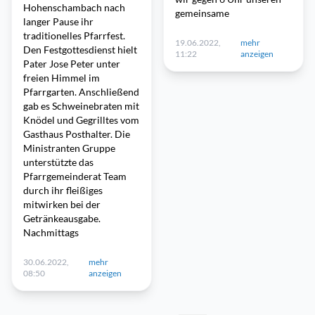
Hohenschambach nach
gemeinsame
langer Pause ihr
traditionelles Pfarrfest.
19.06.2022,
mehr
Den Festgottesdienst hielt
11:22
anzeigen
Pater Jose Peter unter
freien Himmel im
Pfarrgarten. Anschließend
gab es Schweinebraten mit
Knödel und Gegrilltes vom
Gasthaus Posthalter. Die
Ministranten Gruppe
unterstützte das
Pfarrgemeinderat Team
durch ihr fleißiges
mitwirken bei der
Getränkeausgabe.
Nachmittags
30.06.2022,
mehr
08:50
anzeigen