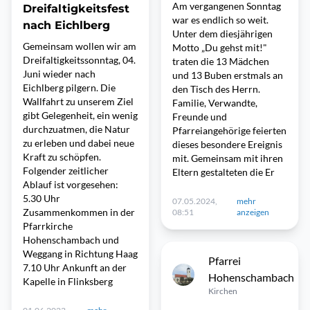
Am vergangenen Sonntag
Dreifaltigkeitsfest
war es endlich so weit.
nach Eichlberg
Unter dem diesjährigen
Gemeinsam wollen wir am
Motto „Du gehst mit!"
Dreifaltigkeitssonntag, 04.
traten die 13 Mädchen
Juni wieder nach
und 13 Buben erstmals an
Eichlberg pilgern. Die
den Tisch des Herrn.
Wallfahrt zu unserem Ziel
Familie, Verwandte,
gibt Gelegenheit, ein wenig
Freunde und
durchzuatmen, die Natur
Pfarreiangehörige feierten
zu erleben und dabei neue
dieses besondere Ereignis
Kraft zu schöpfen.
mit. Gemeinsam mit ihren
Folgender zeitlicher
Eltern gestalteten die Er
Ablauf ist vorgesehen:
5.30 Uhr
07.05.2024,
mehr
Zusammenkommen in der
08:51
anzeigen
Pfarrkirche
Hohenschambach und
Weggang in Richtung Haag
Pfarrei
7.10 Uhr Ankunft an der
Hohenschambach
Kapelle in Flinksberg
Kirchen