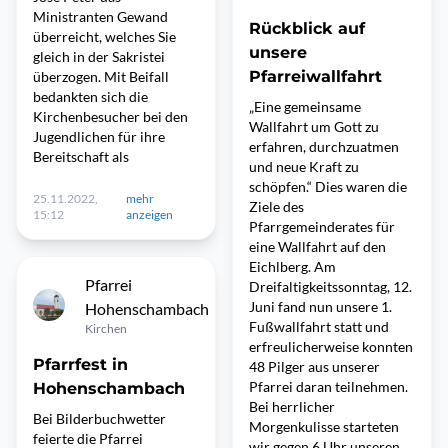
Ministranten Gewand
Rückblick auf
überreicht, welches Sie
unsere
gleich in der Sakristei
Pfarreiwallfahrt
überzogen. Mit Beifall
bedankten sich die
„Eine gemeinsame
Kirchenbesucher bei den
Wallfahrt um Gott zu
Jugendlichen für ihre
erfahren, durchzuatmen
Bereitschaft als
und neue Kraft zu
schöpfen.“ Dies waren die
25.11.2022,
mehr
Ziele des
15:12
anzeigen
Pfarrgemeinderates für
eine Wallfahrt auf den
Eichlberg. Am
Pfarrei
Dreifaltigkeitssonntag, 12.
Juni fand nun unsere 1.
Hohenschambach
Fußwallfahrt statt und
Kirchen
erfreulicherweise konnten
Pfarrfest in
48 Pilger aus unserer
Pfarrei daran teilnehmen.
Hohenschambach
Bei herrlicher
Bei Bilderbuchwetter
Morgenkulisse starteten
feierte die Pfarrei
wir gegen 6 Uhr unseren