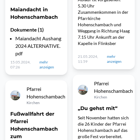
5.30 Uhr
Maiandacht in
Zusammenkommen in der
Hohenschambach
Pfarrkirche
Hohenschambach und
Dokumente (1)
Weggang in Richtung Haag
7.15 Uhr Ankunft an der
Maiandacht Aushang
Kapelle in Flinksber
2024 ALTERNATIVE.
pdf
21.05.2024,
mehr
11:59
anzeigen
15.05.2024,
mehr
07:26
anzeigen
Pfarrei
Pfarrei
Hohenschambach
Hohenschambach
Kirchen
Kirchen
„Du gehst mit“
Fußwallfahrt der
Seit November hatten sich
Pfarrei
die 26 Kinder der Pfarrei
Hohenschambach
Hohenschambach auf das
zum
große Fest vorbereitet.