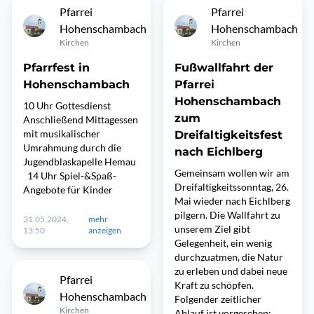
Pfarrei
Pfarrei
Hohenschambach
Hohenschambach
Kirchen
Kirchen
Pfarrfest in
Fußwallfahrt der
Hohenschambach
Pfarrei
Hohenschambach
10 Uhr Gottesdienst
zum
Anschließend Mittagessen
mit musikalischer
Dreifaltigkeitsfest
Umrahmung durch die
nach Eichlberg
Jugendblaskapelle Hemau
Gemeinsam wollen wir am
14 Uhr Spiel-&Spaß-
Dreifaltigkeitssonntag, 26.
Angebote für Kinder
Mai wieder nach Eichlberg
pilgern. Die Wallfahrt zu
31.05.2024,
mehr
unserem Ziel gibt
13:50
anzeigen
Gelegenheit, ein wenig
durchzuatmen, die Natur
zu erleben und dabei neue
Pfarrei
Kraft zu schöpfen.
Hohenschambach
Folgender zeitlicher
Kirchen
Ablauf ist vorgesehen: