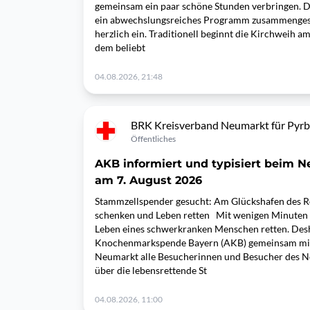
gemeinsam ein paar schöne Stunden verbringen. 
ein abwechslungsreiches Programm zusammengeste
herzlich ein. Traditionell beginnt die Kirchweih am
dem beliebt
04.08.2026, 21:48
BRK Kreisverband Neumarkt für Pyr
Öffentliches
AKB informiert und typisiert beim N
am 7. August 2026
Stammzellspender gesucht: Am Glückshafen des 
schenken und Leben retten Mit wenigen Minuten Z
Leben eines schwerkranken Menschen retten. Desha
Knochenmarkspende Bayern (AKB) gemeinsam mi
Neumarkt alle Besucherinnen und Besucher des Ne
über die lebensrettende St
04.08.2026, 11:00