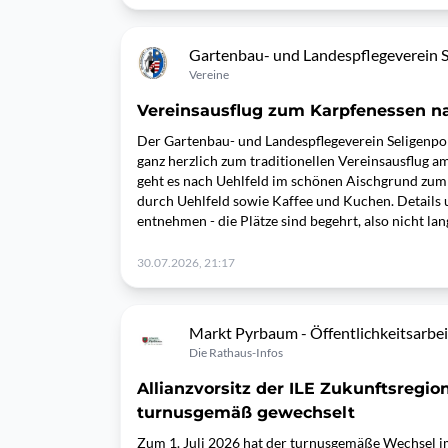
Gartenbau- und Landespflegeverein Se
Vereine
Vereinsausflug zum Karpfenessen na
Der Gartenbau- und Landespflegeverein Seligenport
ganz herzlich zum traditionellen Vereinsausflug a
geht es nach Uehlfeld im schönen Aischgrund zum
durch Uehlfeld sowie Kaffee und Kuchen. Details 
entnehmen - die Plätze sind begehrt, also nicht l
30.07.2026, 21:17
Markt Pyrbaum - Öffentlichkeitsarbei
Die Rathaus-Infos
Allianzvorsitz der ILE Zukunftsregi
turnusgemäß gewechselt
Zum 1. Juli 2026 hat der turnusgemäße Wechsel im