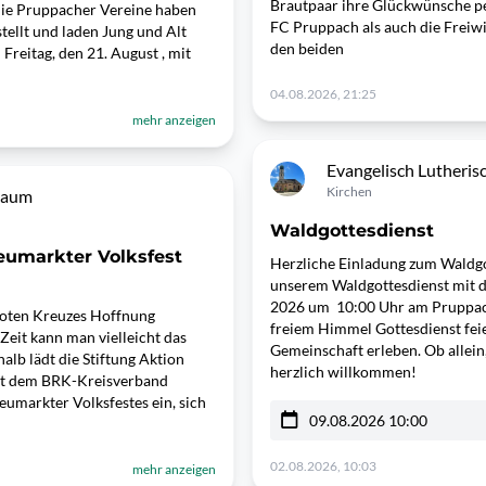
Brautpaar ihre Glückwünsche pe
Die Pruppacher Vereine haben
FC Pruppach als auch die Freiw
llt und laden Jung und Alt
den beiden
 Freitag, den 21. August , mit
04.08.2026, 21:25
mehr anzeigen
Evangelisch Lutheri
Kirchen
baum
Waldgottesdienst
eumarkter Volksfest
Herzliche Einladung zum Waldgot
unserem Waldgottesdienst mit d
2026 um 10:00 Uhr am Pruppac
Roten Kreuzes Hoffnung
freiem Himmel Gottesdienst fei
eit kann man vielleicht das
Gemeinschaft erleben. Ob allein,
lb lädt die Stiftung Aktion
herzlich willkommen!
t dem BRK-Kreisverband
umarkter Volksfestes ein, sich
09.08.2026 10:00
02.08.2026, 10:03
mehr anzeigen