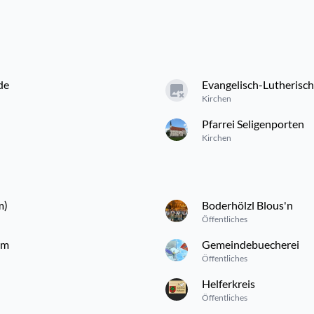
de
Evangelisch-Lutherisc
Kirchen
Pfarrei Seligenporten
Kirchen
m)
Boderhölzl Blous'n
Öffentliches
um
Gemeindebuecherei
Öffentliches
Helferkreis
Öffentliches