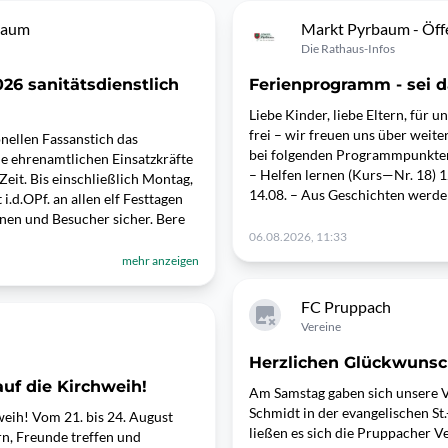
baum
Markt Pyrbaum - Öffe
Die Rathaus-Infos
26 sanitätsdienstlich
Ferienprogramm - sei da
Liebe Kinder, liebe Eltern, für 
frei – wir freuen uns über weite
nellen Fassanstich das
bei folgenden Programmpunkten:
ie ehrenamtlichen Einsatzkräfte
– Helfen lernen (Kurs—Nr. 18) 1
Zeit. Bis einschließlich Montag,
14.08. – Aus Geschichten werde
.d.OPf. an allen elf Festtagen
nnen und Besucher sicher. Bere
06.08.2026, 11:33
mehr anzeigen
FC Pruppach
Vereine
Herzlichen Glückwunsc
auf die Kirchweih!
Am Samstag gaben sich unsere 
Schmidt in der evangelischen St
weih! Vom 21. bis 24. August
ließen es sich die Pruppacher V
rn, Freunde treffen und