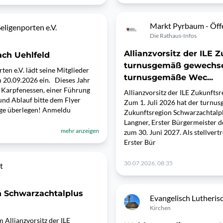
Markt Pyrbaum - Öffe
ligenporten e.V.
Die Rathaus-Infos
Allianzvorsitz der ILE
ch Uehlfeld
turnusgemäß gewechselt
en e.V. lädt seine Mitglieder
turnusgemäße Wec...
m 20.09.2026 ein. Dieses Jahr
 Karpfenessen, einer Führung
Allianzvorsitz der ILE Zukunft
und Ablauf bitte dem Flyer
Zum 1. Juli 2026 hat der turnus
ange überlegen! Anmeldu
Zukunftsregion Schwarzachtalpl
Langner, Erster Bürgermeister 
mehr anzeigen
zum 30. Juni 2027. Als stellver
Erster Bür
30.07.2026, 08:35
t
on Schwarzachtalplus
Evangelisch Lutheri
Kirchen
 Allianzvorsitz der ILE