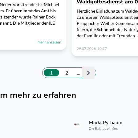
Waldgottesdienst am 0
Neuer Vorsitzender ist Michael
um. Er übernimmt das Amt bis
Herzliche Einladung zum Waldgot
orsitzender wurde Rainer Bock,
zu unserem Waldgottesdienst ei
annt. Die Mitglieder der ILE
Pruppacher Weiher Gemeinsam 
feiern, die Schönheit der Natur
der Familie oder mit Freunden –
mehr anzeigen
29.07.2026, 10:17
1
2
...
, um mehr zu erfahren
Markt Pyrbaum
Die Rathaus-Infos