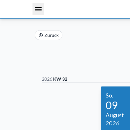
Zurück
2026
KW 32
So.
09
August
2026