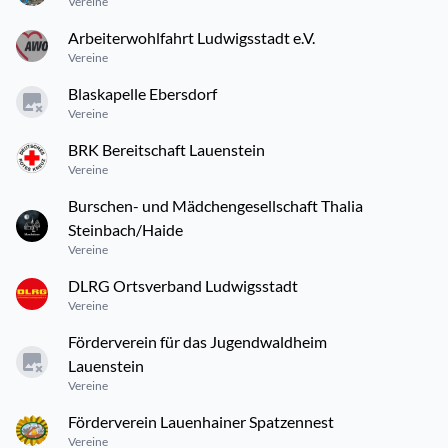
Vereine
Arbeiterwohlfahrt Ludwigsstadt e.V.
Vereine
Blaskapelle Ebersdorf
Vereine
BRK Bereitschaft Lauenstein
Vereine
Burschen- und Mädchengesellschaft Thalia
Steinbach/Haide
Vereine
DLRG Ortsverband Ludwigsstadt
Vereine
Förderverein für das Jugendwaldheim
Lauenstein
Vereine
Förderverein Lauenhainer Spatzennest
Vereine