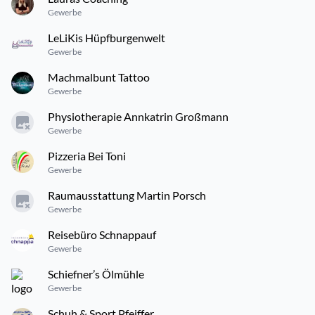
Gewerbe
LeLiKis Hüpfburgenwelt
Gewerbe
Machmalbunt Tattoo
Gewerbe
Physiotherapie Annkatrin Großmann
Gewerbe
Pizzeria Bei Toni
Gewerbe
Raumausstattung Martin Porsch
Gewerbe
Reisebüro Schnappauf
Gewerbe
Schiefner’s Ölmühle
Gewerbe
Schuh & Sport Pfeiffer