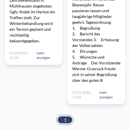
Lehrbienenstand in
Bienenjahr Revue
Mühlhausen angeboten.
passieren lassen und
Ggfs. findet im Herbst ein
langjährige Mitglieder
Treffen statt. Zur
geehrt. Tagesordnung:
Winterbehandlung wird
1. Begrüßung
ein Termin geplant und
2. Bericht des
rechtzeitig
Vorstandes 3. Erfassung
bekanntgegeben.
der Völkerzahlen
4. Ehrungen
01.03.2024,
mehr
5. Wünsche und
21:19
anzeigen
Anträge Der Vorsitzende
Werner Grasruck freute
sich in seiner Begrüßung
über den guten B
27.01.2024,
mehr
17:46
anzeigen
1