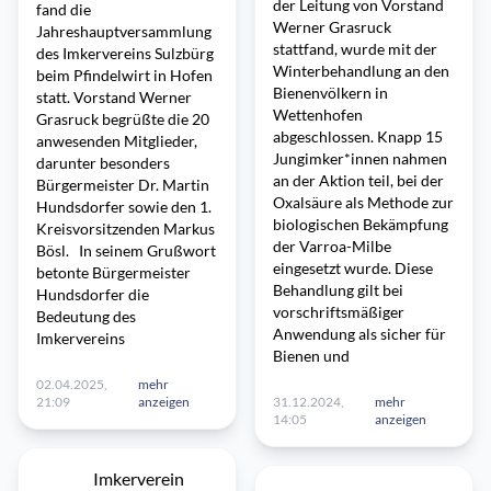
der Leitung von Vorstand
fand die
Werner Grasruck
Jahreshauptversammlung
stattfand, wurde mit der
des Imkervereins Sulzbürg
Winterbehandlung an den
beim Pfindelwirt in Hofen
Bienenvölkern in
statt. Vorstand Werner
Wettenhofen
Grasruck begrüßte die 20
abgeschlossen. Knapp 15
anwesenden Mitglieder,
Jungimker*innen nahmen
darunter besonders
an der Aktion teil, bei der
Bürgermeister Dr. Martin
Oxalsäure als Methode zur
Hundsdorfer sowie den 1.
biologischen Bekämpfung
Kreisvorsitzenden Markus
der Varroa-Milbe
Bösl. In seinem Grußwort
eingesetzt wurde. Diese
betonte Bürgermeister
Behandlung gilt bei
Hundsdorfer die
vorschriftsmäßiger
Bedeutung des
Anwendung als sicher für
Imkervereins
Bienen und
02.04.2025,
mehr
21:09
anzeigen
31.12.2024,
mehr
14:05
anzeigen
Imkerverein