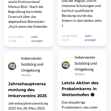
und der Region. Durch
sowie Kreisvorstand
intensive Schulungen und
Markus Bösl . Nach der
fachlich qualifizierte
Begrüßung berichtete
Beratung wurde das
Grasruck über das
Imkern in den letzten zehn
abgelaufene Bienenjahr:
J
„Auch wenn das Kalender
11.04.2025,
mehr
19.10.2025,
mehr
21:24
anzeigen
17:58
anzeigen
Imkerverein
Imkerverein
Sulzbürg und
Sulzbürg und
Umgebung
Umgebung
Vereine
Vereine
Letzte Aktion des
Jahreshauptversa
Probeimkerns in
mmlung des
Wettenhofen 🐝
Imkervereins 2025
Das diesjährige
Jahreshauptversammlung
Probeimkern, das unter
2025 Am 28. März 2025