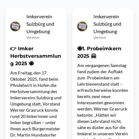
Imkerverein
Imkerverein
Sulzbürg und
Sulzbürg und
Umgebung
Umgebung
Vereine
Vereine
👉 Imker
🐝1. Probeimkern
Herbstversammlun
2025 🤗
g 2025 🐝
Am vergangenen Samstag
fand zudem der Auftakt
Am Freitag, den 17.
zum Probeimkern am
Oktober 2025, fand beim
Lehrbienenstand statt –
Pfindelwirt in Hofen die
erfreulicherweise konnten
Herbstversammlung des
bereits zwei neue
Imkervereins Sulzbürg und
Interessenten gewonnen
Umgebung statt. Vorstand
werden. Werner Grasruck
Werner Grasruck konnte
betonte: „Hätten wir
rund 20 Imkerinnen und
diesen Lehrstand nicht,
Imker begrüßen – unter
sähe es düster aus für die
ihnen auch Bürgermeister
Imkerei in unserem Verein
Dr. Martin Hundsdorfer