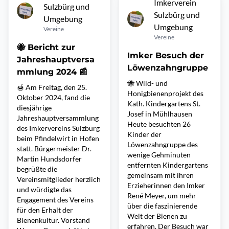
Imkerverein
Sulzbürg und
Sulzbürg und
Umgebung
Umgebung
Vereine
Vereine
🐝 Bericht zur
Imker Besuch der
Jahreshauptversa
Löwenzahngruppe
mmlung 2024 📰
🐝 Wild- und
🍯 Am Freitag, den 25.
Honigbienenprojekt des
Oktober 2024, fand die
Kath. Kindergartens St.
diesjährige
Josef in Mühlhausen
Jahreshauptversammlung
Heute besuchten 26
des Imkervereins Sulzbürg
Kinder der
beim Pfindelwirt in Hofen
Löwenzahngruppe des
statt. Bürgermeister Dr.
wenige Gehminuten
Martin Hundsdorfer
entfernten Kindergartens
begrüßte die
gemeinsam mit ihren
Vereinsmitglieder herzlich
Erzieherinnen den Imker
und würdigte das
René Meyer, um mehr
Engagement des Vereins
über die faszinierende
für den Erhalt der
Welt der Bienen zu
Bienenkultur. Vorstand
erfahren. Der Besuch war