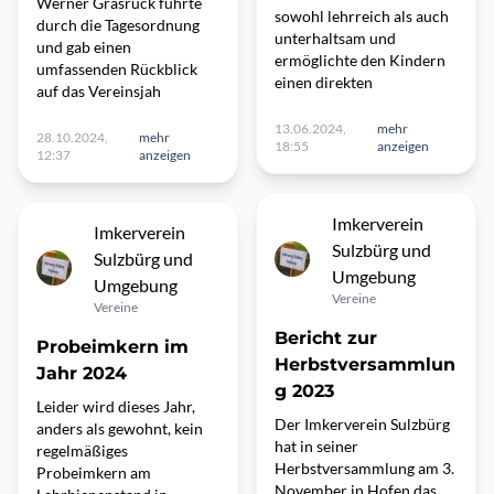
Werner Grasruck führte
sowohl lehrreich als auch
durch die Tagesordnung
unterhaltsam und
und gab einen
ermöglichte den Kindern
umfassenden Rückblick
einen direkten
auf das Vereinsjah
13.06.2024,
mehr
28.10.2024,
mehr
18:55
anzeigen
12:37
anzeigen
Imkerverein
Imkerverein
Sulzbürg und
Sulzbürg und
Umgebung
Umgebung
Vereine
Vereine
Bericht zur
Probeimkern im
Herbstversammlun
Jahr 2024
g 2023
Leider wird dieses Jahr,
Der Imkerverein Sulzbürg
anders als gewohnt, kein
hat in seiner
regelmäßiges
Herbstversammlung am 3.
Probeimkern am
November in Hofen das