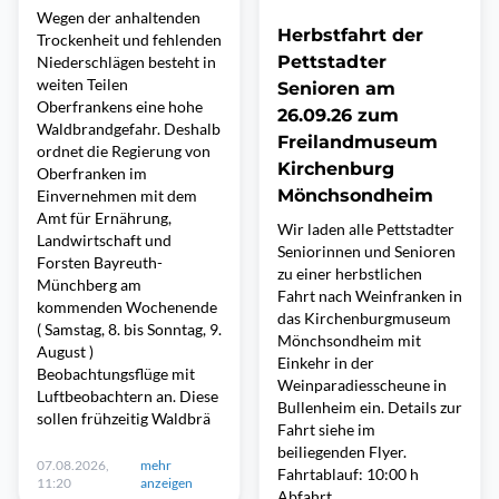
Wegen der anhaltenden
Herbstfahrt der
Trockenheit und fehlenden
Pettstadter
Niederschlägen besteht in
weiten Teilen
Senioren am
Oberfrankens eine hohe
26.09.26 zum
Waldbrandgefahr. Deshalb
Freilandmuseum
ordnet die Regierung von
Kirchenburg
Oberfranken im
Mönchsondheim
Einvernehmen mit dem
Amt für Ernährung,
Wir laden alle Pettstadter
Landwirtschaft und
Seniorinnen und Senioren
Forsten Bayreuth-
zu einer herbstlichen
Münchberg am
Fahrt nach Weinfranken in
kommenden Wochenende
das Kirchenburgmuseum
( Samstag, 8. bis Sonntag, 9.
Mönchsondheim mit
August )
Einkehr in der
Beobachtungsflüge mit
Weinparadiesscheune in
Luftbeobachtern an. Diese
Bullenheim ein. Details zur
sollen frühzeitig Waldbrä
Fahrt siehe im
beiliegenden Flyer.
07.08.2026,
mehr
Fahrtablauf: 10:00 h
11:20
anzeigen
Abfahrt