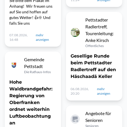
Sie bitte dem Plakat im
Anhang! Wir freuen uns
auf Sie und hoffen auf
gutes Wetter! 👍🌞 Und
Pettstadter
falls Sie uns
Radlertreff,
Tourenleitung:
07.08.2026,
mehr
16:48
anzeigen
Anke Kirsch
Öffentliches
Gesellige Runde
Gemeinde
beim Pettstadter
Pettstadt
Radlertreff auf den
Die Rathaus-Infos
Häschaadä Keller
Hohe
Waldbrandgefahr:
06.08.2026,
mehr
20:20
anzeigen
Regierung von
Oberfranken
ordnet weiterhin
Angebote für
Luftbeobachtung
Senioren
an
Senioren