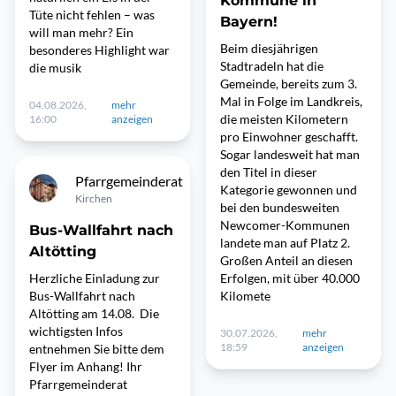
Kommune in
Tüte nicht fehlen – was
Bayern!
will man mehr? Ein
Beim diesjährigen
besonderes Highlight war
Stadtradeln hat die
die musik
Gemeinde, bereits zum 3.
Mal in Folge im Landkreis,
04.08.2026,
mehr
die meisten Kilometern
16:00
anzeigen
pro Einwohner geschafft.
Sogar landesweit hat man
den Titel in dieser
Pfarrgemeinderat
Kategorie gewonnen und
Kirchen
bei den bundesweiten
Newcomer-Kommunen
Bus-Wallfahrt nach
landete man auf Platz 2.
Altötting
Großen Anteil an diesen
Herzliche Einladung zur
Erfolgen, mit über 40.000
Bus-Wallfahrt nach
Kilomete
Altötting am 14.08. Die
wichtigsten Infos
30.07.2026,
mehr
18:59
anzeigen
entnehmen Sie bitte dem
Flyer im Anhang! Ihr
Pfarrgemeinderat