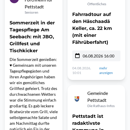
Öffentliches
Pettstadt
Senioren
Fahrradtour auf
den Häschaadä
Sommerzeit in der
Keller, ca. 22 km
Tagespflege Am
(mit einer
Seebach: mit JBO,
Fährüberfahrt)
Grillfest und
Tischkicker
06.08.2026 16:00
Die Sommerzeit genießen:
♥️ Gemeinsam mit unseren
04.08.2026,
mehr
Tagespflegegästen und
10:01
anzeigen
ihren Angehörigen haben
wir ein gemütliches
Grillfest gefeiert. Trotz des
Gemeinde
durchwachsenen Wetters
Pettstadt
war die Stimmung einfach
großartig. Es gab leckere
Die Rathaus-Infos
Bratwürste vom Grill, viele
Pettstadt ist
selbstgemachte Salate und
radaktivste
am Nachmittag durfte
natürlich ein Eis in der