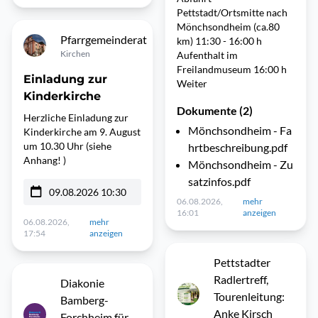
Pettstadt/Ortsmitte nach
Mönchsondheim (ca.80
Pfarrgemeinderat
km) 11:30 - 16:00 h
Kirchen
Aufenthalt im
Freilandmuseum 16:00 h
Einladung zur
Weiter
Kinderkirche
Dokumente (2)
Herzliche Einladung zur
Mönchsondheim - Fa
Kinderkirche am 9. August
um 10.30 Uhr (siehe
hrtbeschreibung.pdf
Anhang! )
Mönchsondheim - Zu
satzinfos.pdf
09.08.2026 10:30
06.08.2026,
mehr
16:01
anzeigen
06.08.2026,
mehr
17:54
anzeigen
Pettstadter
Radlertreff,
Diakonie
Tourenleitung:
Bamberg-
Anke Kirsch
Forchheim für