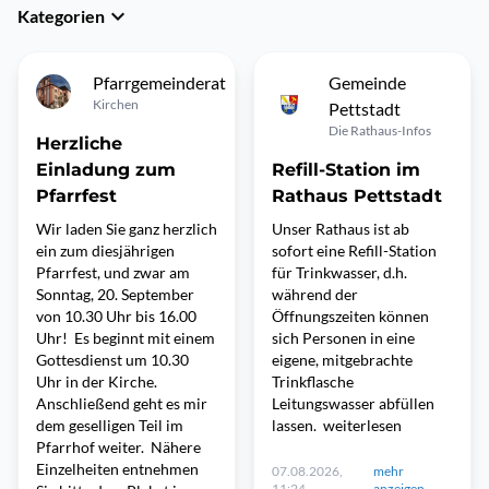
Kategorien
Pfarrgemeinderat
Gemeinde
Kirchen
Pettstadt
Die Rathaus-Infos
Herzliche
Einladung zum
Refill-Station im
Pfarrfest
Rathaus Pettstadt
Wir laden Sie ganz herzlich
Unser Rathaus ist ab
ein zum diesjährigen
sofort eine Refill-Station
Pfarrfest, und zwar am
für Trinkwasser, d.h.
Sonntag, 20. September
während der
von 10.30 Uhr bis 16.00
Öffnungszeiten können
Uhr! Es beginnt mit einem
sich Personen in eine
Gottesdienst um 10.30
eigene, mitgebrachte
Uhr in der Kirche.
Trinkflasche
Anschließend geht es mir
Leitungswasser abfüllen
dem geselligen Teil im
lassen. weiterlesen
Pfarrhof weiter. Nähere
Einzelheiten entnehmen
07.08.2026,
mehr
11:24
anzeigen